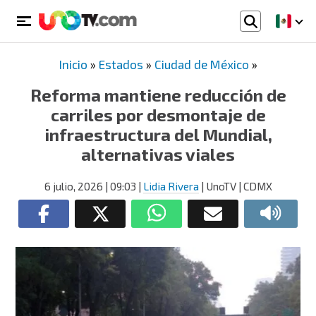
Inicio
»
Estados
»
Ciudad de México
»
Reforma mantiene reducción de
carriles por desmontaje de
infraestructura del Mundial,
alternativas viales
6 julio, 2026
| 09:03
|
Lidia Rivera
| UnoTV | CDMX