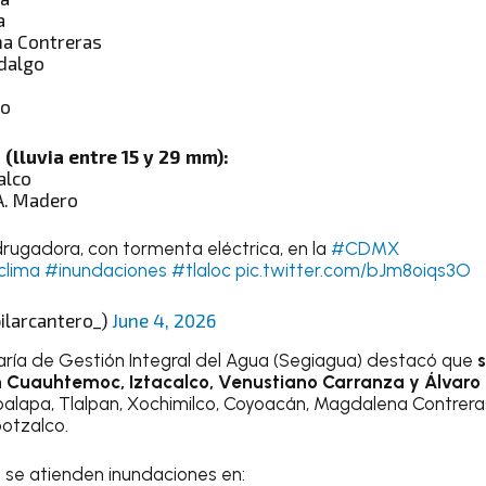
a
a Contreras
dalgo
co
 (lluvia entre 15 y 29 mm):
alco
A. Madero
ugadora, con tormenta eléctrica, en la
#CDMX
clima
#inundaciones
#tlaloc
pic.twitter.com/bJm8oiqs3O
ilarcantero_)
June 4, 2026
aría de Gestión Integral del Agua (Segiagua) destacó que
s
en Cuauhtemoc, Iztacalco, Venustiano Carranza y Álvar
apalapa, Tlalpan, Xochimilco, Coyoacán, Magdalena Contrera
otzalco.
 se atienden inundaciones en: