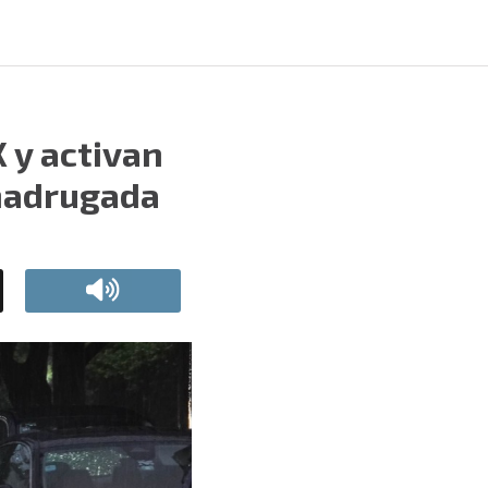
X y activan
 madrugada