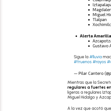
Iztapalap
Magdalen
Miguel Hi
Tlalpan
Xochimil
Alerta Amarilla
Azcapotz
Gustavo 
Sigue la
#lluvia
madr
#truenos
#rayos
#
— Pilar Cantero (@p
Mientras que la Secret
regulares a fuertes 
ligeras a regulares Izt
Miguel Hidalgo y Azcap
A la vez que acotó que