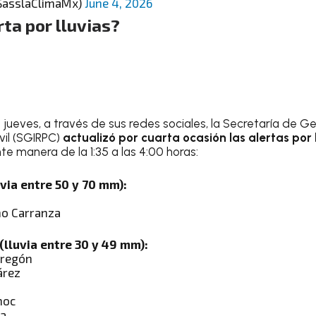
SasslaClimaMx)
June 4, 2026
ta por lluvias?
ueves, a través de sus redes sociales, la Secretaría de Ge
vil (SGIRPC)
actualizó por cuarta ocasión las alertas por
e manera de la 1:35 a las 4:00 horas:
uvia entre 50 y 70 mm):
no Carranza
(lluvia entre 30 y 49 mm):
bregón
árez
n
moc
pa