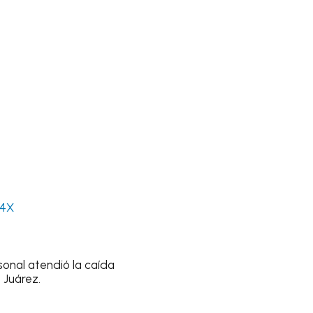
94X
onal atendió la caída
 Juárez.