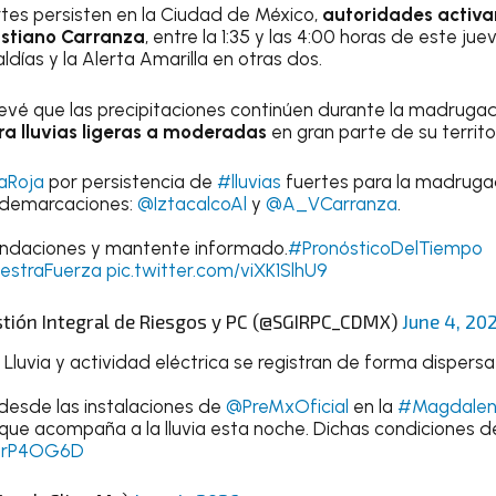
ertes persisten en la Ciudad de México,
autoridades activar
ustiano Carranza
, entre la 1:35 y las 4:00 horas de este jue
ldías y la Alerta Amarilla en otras dos.
prevé que las precipitaciones continúen durante la madruga
tra lluvias ligeras a moderadas
en gran parte de su territor
aRoja
por persistencia de
#lluvias
fuertes para la madruga
 demarcaciones:
@IztacalcoAl
y
@A_VCarranza
.
endaciones y mantente informado.
#PronósticoDelTiempo
estraFuerza
pic.twitter.com/viXK1SlhU9
stión Integral de Riesgos y PC (@SGIRPC_CDMX)
June 4, 20
 Lluvia y actividad eléctrica se registran de forma dispers
desde las instalaciones de
@PreMxOficial
en la
#Magdalen
 que acompaña a la lluvia esta noche. Dichas condiciones de
6zrP4OG6D