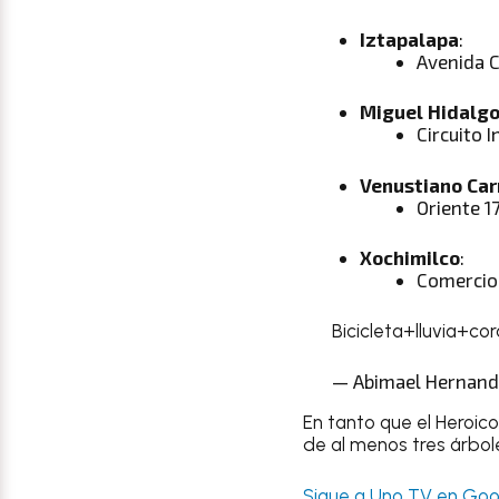
Iztapalapa
:
Avenida C
Miguel Hidalg
Circuito 
Venustiano Ca
Oriente 1
Xochimilco
:
Comercio 
Bicicleta+lluvia+c
— Abimael Hernand
En tanto que el Heroic
de al menos tres árbole
Sigue a Uno TV en Goog