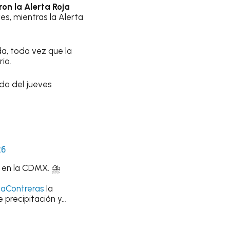
on la Alerta Roja
ves, mientras la Alerta
da, toda vez que la
io.
da del jueves
26
a en la CDMX. ⛈️
aContreras
la
 precipitación y…