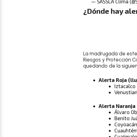
— SASSLA Clima (@
¿Dónde hay aler
La madrugada de este j
Riesgos y Protección Ci
quedando de la siguient
Alerta Roja (ll
Iztacalco
Venustia
Alerta Naranja 
Álvaro O
Benito Ju
Coyoacá
Cuauhté
Cuajimal