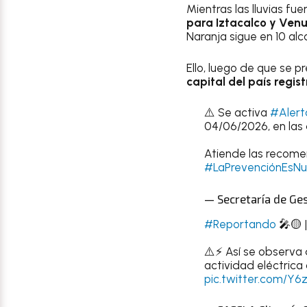
Mientras las lluvias fu
para Iztacalco y Ven
Naranja sigue en 10 alca
Ello, luego de que se 
capital del país regis
⚠️ Se activa
#Alert
04/06/2026, en las
Atiende las recom
#LaPrevenciónEsNu
— Secretaría de Ge
#Reportando
🎤🟡 |
⚠️⚡ Así se observa 
actividad eléctrica
pic.twitter.com/Y