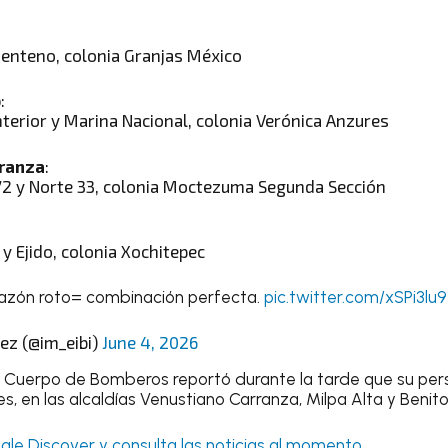
enteno, colonia Granjas México
o
:
Interior y Marina Nacional, colonia Verónica Anzures
rranza
:
72 y Norte 33, colonia Moctezuma Segunda Sección
y Ejido, colonia Xochitepec
orazón roto= combinación perfecta.
pic.twitter.com/xSPi3lu
ez (@im_eibi)
June 4, 2026
o Cuerpo de Bomberos reportó durante la tarde que su pers
s, en las alcaldías Venustiano Carranza, Milpa Alta y Benito
le Discover y consulta las noticias al momento.