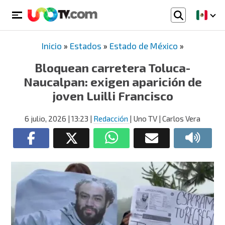
Inicio
»
Estados
»
Estado de México
»
Bloquean carretera Toluca-
Naucalpan: exigen aparición de
joven Luilli Francisco
6 julio, 2026
| 13:23
|
Redacción
| Uno TV | Carlos Vera