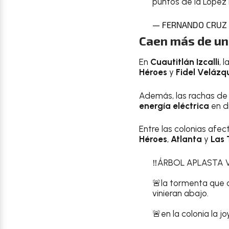
puntos de la López P
— FERNANDO CRUZ P
Caen más de una
En
Cuautitlán Izcalli
, 
Héroes
y
Fidel Velázq
Además, las rachas de
energía eléctrica
en di
Entre las colonias afe
Héroes
,
Atlanta
y
Las 
‼️ÁRBOL APLASTA 
🚨la tormenta que 
vinieran abajo.
🚨en la colonia la j