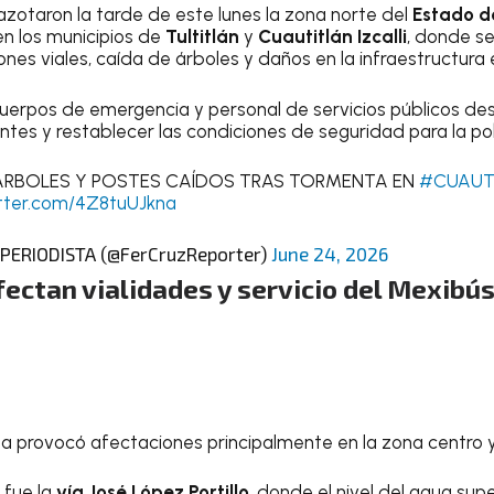
 azotaron la tarde de este lunes la zona norte del
Estado d
n los municipios de
Tultitlán
y
Cuautitlán Izcalli
, donde se
nes viales, caída de árboles y daños en la infraestructura e
uerpos de emergencia y personal de servicios públicos de
ntes y restablecer las condiciones de seguridad para la po
 ÁRBOLES Y POSTES CAÍDOS TRAS TORMENTA EN
#CUAUT
itter.com/4Z8tuUJkna
ERIODISTA (@FerCruzReporter)
June 24, 2026
ectan vialidades y servicio del Mexibús
ta provocó afectaciones principalmente en la zona centro y 
 fue la
vía José López Portillo
, donde el nivel del agua sup