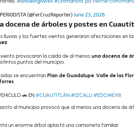
ortillo.
#BreakingNwes
#UltimaHora
.
pic.twitter.com/ma
ERIODISTA (@FerCruzReporter)
June 23, 2026
 docena de árboles y postes en Cuautitl
las lluvias y los fuertes vientos generaron afectaciones en l
uez
.
 viento provocaron la caída de al menos
una docena de ár
stintos puntos del municipio.
ctadas se encuentran
Plan de Guadalupe
,
Valle de las Flo
Torres
.
VEHICULO 🚗 EN
#CUAUTITLÁN
#IZCALLI
#EDOMEX
‼️
azoto al municipio provocó que al menos una docena de ár
oyita un enorme árbol aplastó una camioneta familiar.