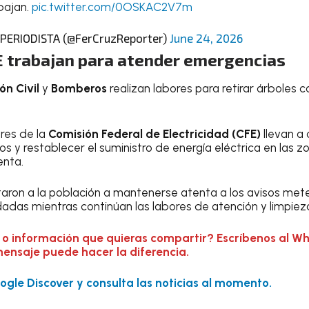
bajan.
pic.twitter.com/0OSKAC2V7m
ERIODISTA (@FerCruzReporter)
June 24, 2026
 trabajan para atender emergencias
ón Civil
y
Bomberos
realizan labores para retirar árboles ca
ores de la
Comisión Federal de Electricidad (CFE)
llevan a
os y restablecer el suministro de energía eléctrica en las z
enta.
aron a la población a mantenerse atenta a los avisos mete
dadas mientras continúan las labores de atención y limpiez
 o información que quieras compartir? Escríbenos al W
mensaje puede hacer la diferencia.
gle Discover y consulta las noticias al momento.