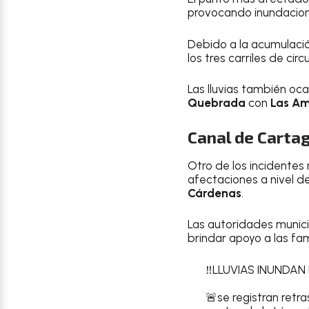
provocando inundacione
Debido a la acumulaci
los tres carriles de cir
Las lluvias también oca
Quebrada
con
Las Am
Canal de Carta
Otro de los incidente
afectaciones a nivel d
Cárdenas
.
Las autoridades munici
brindar apoyo a las fam
‼️LLUVIAS INUNDAN
🚨se registran retra