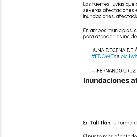
Las fuertes lluvias que
severas afectaciones e
inundaciones, afectacio
En ambos municipios, c
para atender los incide
‼️UNA DECENA DE
#EDOMEX
‼️
pic.tw
— FERNANDO CRUZ P
Inundaciones af
En
Tultitlán
, la tormen
El punto más afectado