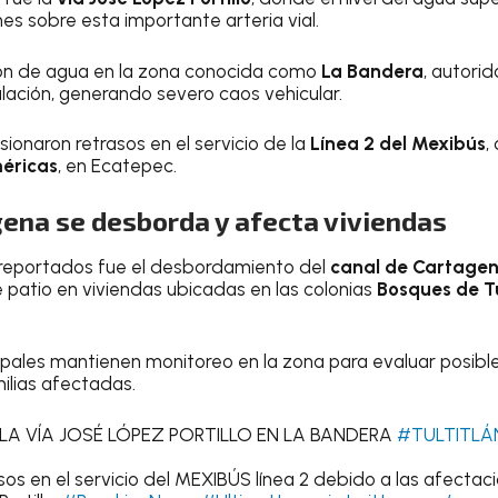
s sobre esta importante arteria vial.
ón de agua en la zona conocida como
La Bandera
, autori
culación, generando severo caos vehicular.
sionaron retrasos en el servicio de la
Línea 2 del Mexibús
,
éricas
, en Ecatepec.
gena se desborda y afecta viviendas
s reportados fue el desbordamiento del
canal de Cartage
e patio en viviendas ubicadas en las colonias
Bosques de Tu
pales mantienen monitoreo en la zona para evaluar posibl
ilias afectadas.
 LA VÍA JOSÉ LÓPEZ PORTILLO EN LA BANDERA
#TULTITLÁ
sos en el servicio del MEXIBÚS línea 2 debido a las afectac