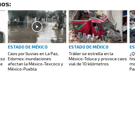
os:
ESTADO DE MÉXICO
ESTADO DE MÉXICO
ES
Caos por lluvias en La Paz,
Tráiler se estrella en la
¿Q
lso
Edomex: inundaciones
México-Toluca y provoca caos
hi
de
afectan la México-Texcoco y
vial de 10 kilómetros
mo
México-Puebla
Pa