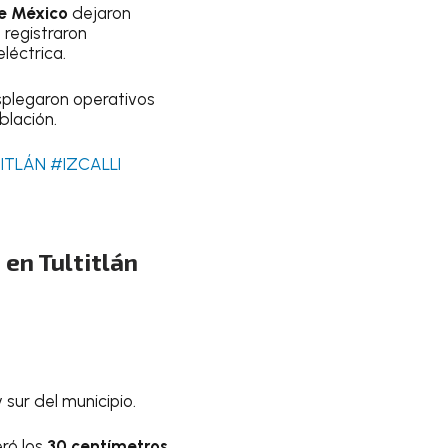
e México
dejaron
 registraron
léctrica.
splegaron operativos
blación.
ITLÁN
#IZCALLI
 en Tultitlán
sur del municipio.
eró los
30 centímetros
,