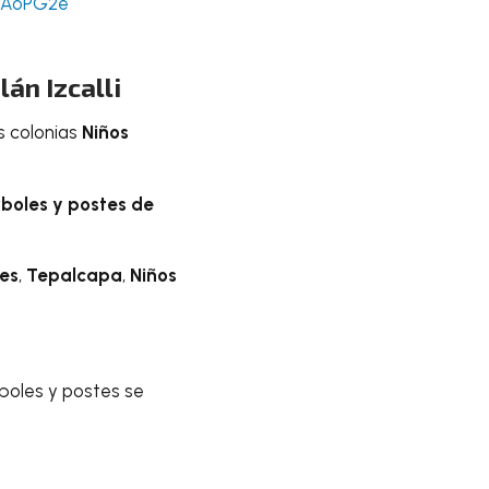
nvAoPG2e
án Izcalli
as colonias
Niños
boles y postes de
res
,
Tepalcapa
,
Niños
boles y postes se