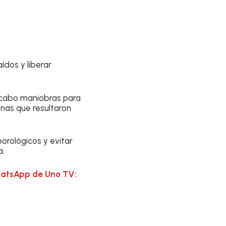
ídos y liberar
 cabo maniobras para
onas que resultaron
orológicos y evitar
a.
hatsApp de Uno TV: