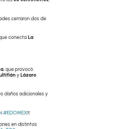
dades cerraron dos de
 que conecta
La
na
, que provocó
ltitlán
y
Lázaro
es daños adicionales y
N
#EDOMEX
‼️
iones en distintos