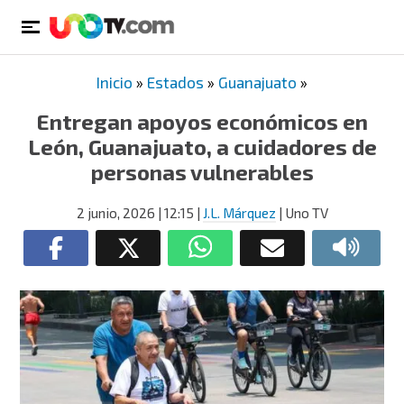
Inicio
»
Estados
»
Guanajuato
»
Entregan apoyos económicos en
León, Guanajuato, a cuidadores de
personas vulnerables
2 junio, 2026
| 12:15
|
J.L. Márquez
| Uno TV