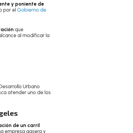
iente y poniente de
o por el
Gobierno de
tación
que
lcance al modificar la
y Desarrollo Urbano
usca atender uno de los
ngeles
ción de un carril
 una empresa gasera y