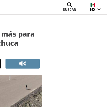
BUSCAR
MX
l más para
chuca