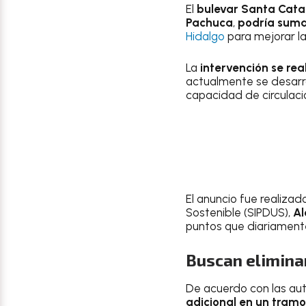
El
bulevar Santa Cata
Pachuca
,
podría sumar
Hidalgo
para mejorar la
La
intervención se re
actualmente se desarro
capacidad de circulació
El anuncio fue realizad
Sostenible (SIPDUS),
Al
puntos que diariamente
Buscan eliminar
De acuerdo con las aut
adicional en un tramo