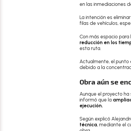
en las inmediaciones d
La intención es elimina
filas de vehículos, esp
Con más espacio para l
reducción en los tie
esta ruta.
Actualmente, el punto 
debido a la concentrac
Obra aún se enc
Aunque el proyecto ha 
informó que la
ampliac
ejecución.
Según explicó Alejand
técnica
, mediante el c
obra.