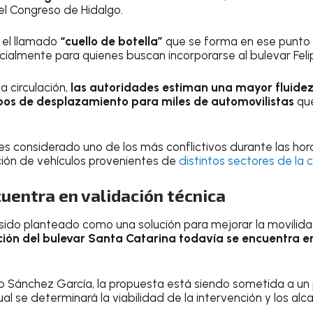
el Congreso de Hidalgo.
r el llamado
“cuello de botella”
que se forma en ese punto 
ecialmente para quienes buscan incorporarse al bulevar Fel
a circulación,
las autoridades estiman una mayor fluidez
mpos de desplazamiento para miles de automovilistas
que
es considerado uno de los más conflictivos durante las ho
ión de vehículos provenientes de
distintos sectores de la 
uentra en validación técnica
sido planteado como una solución para mejorar la movilidad
ión del bulevar Santa Catarina todavía se encuentra en
ro Sánchez García, la propuesta está siendo sometida a u
ual se determinará la viabilidad de la intervención y los alc