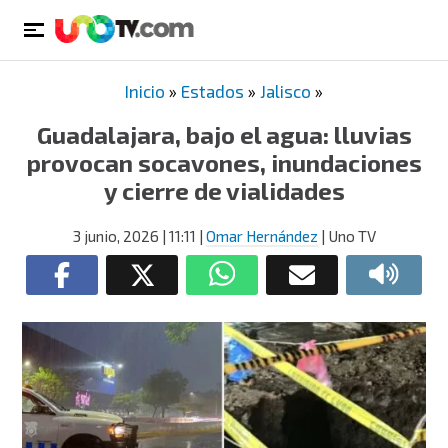
Inicio
»
Estados
»
Jalisco
»
Guadalajara, bajo el agua: lluvias
provocan socavones, inundaciones
y cierre de vialidades
3 junio, 2026
| 11:11
|
Omar Hernández
| Uno TV