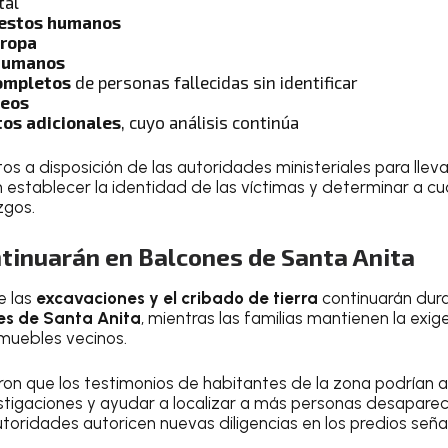
tal
restos humanos
 ropa
humanos
ompletos
de personas fallecidas sin identificar
seos
os adicionales
, cuyo análisis continúa
os a disposición de las autoridades ministeriales para llev
n establecer la identidad de las víctimas y determinar a c
zgos.
ntinuarán en Balcones de Santa Anita
e las
excavaciones y el cribado de tierra
continuarán dura
es de Santa Anita
, mientras las familias mantienen la exi
muebles vecinos.
ron que los testimonios de habitantes de la zona podrían 
estigaciones y ayudar a localizar a más personas desaparec
autoridades autoricen nuevas diligencias en los predios seña