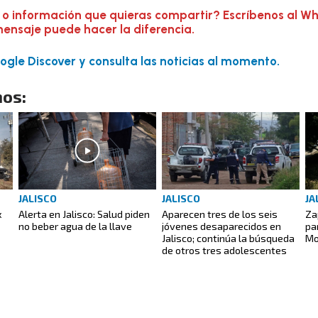
 o información que quieras compartir? Escríbenos al W
mensaje puede hacer la diferencia.
gle Discover y consulta las noticias al momento.
os:
JALISCO
JALISCO
JA
x
Alerta en Jalisco: Salud piden
Aparecen tres de los seis
Za
no beber agua de la llave
jóvenes desaparecidos en
pa
Jalisco; continúa la búsqueda
Mo
de otros tres adolescentes