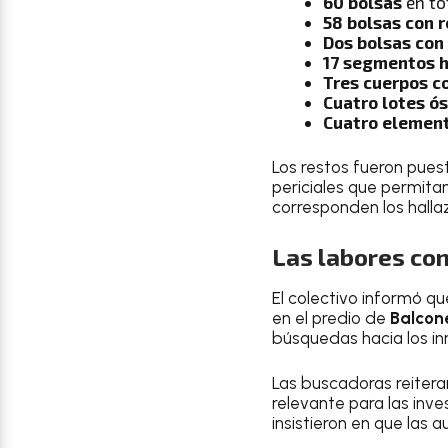
60 bolsas
en to
58 bolsas con 
Dos bolsas con
17 segmentos 
Tres cuerpos c
Cuatro lotes ó
Cuatro element
Los restos fueron puest
periciales que permita
corresponden los halla
Las labores co
El colectivo informó qu
en el predio de
Balcon
búsquedas hacia los in
Las buscadoras reitera
relevante para las inv
insistieron en que las 