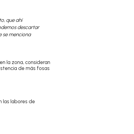
o, que ahí
podemos descartar
ue se menciona
 en la zona, consideran
xistencia de más fosas
n las labores de