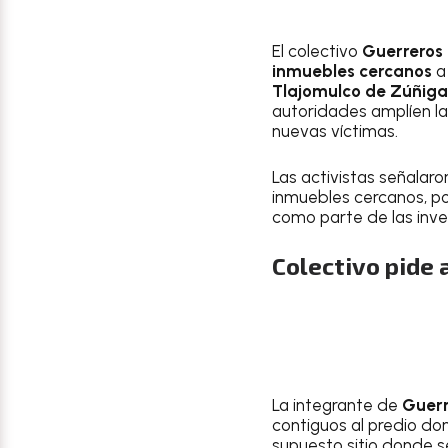
El colectivo
Guerreros 
inmuebles cercanos
a 
Tlajomulco de Zúñiga
autoridades amplíen la
nuevas víctimas.
Las activistas señalar
inmuebles cercanos, po
como parte de las inve
Colectivo pide 
La integrante de
Guerr
contiguos al predio do
supuesto sitio donde s