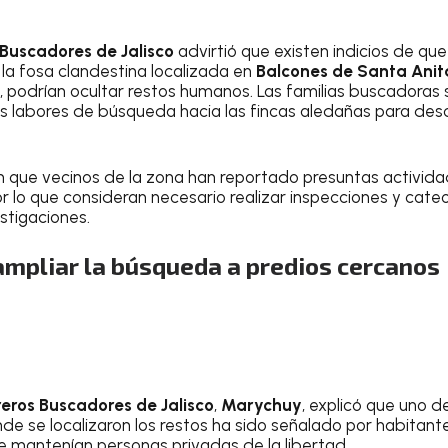
Buscadores de Jalisco
advirtió que existen indicios de qu
la fosa clandestina localizada en
Balcones de Santa Anit
, podrían ocultar restos humanos. Las familias buscadoras s
s labores de búsqueda hacia las fincas aledañas para desc
on que vecinos de la zona han reportado presuntas actividad
r lo que consideran necesario realizar inspecciones y cate
stigaciones.
ampliar la búsqueda a predios cercanos
eros Buscadores de Jalisco
,
Marychuy
, explicó que uno d
nde se localizaron los restos ha sido señalado por habitan
e mantenían personas privadas de la libertad.