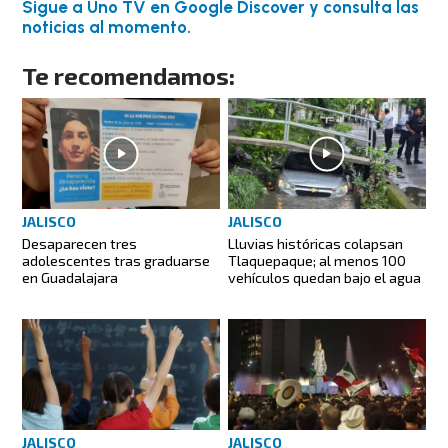
Sigue a Uno TV en Google Discover y consulta las
noticias al momento.
Te recomendamos:
JALISCO
JALISCO
Desaparecen tres
Lluvias históricas colapsan
adolescentes tras graduarse
Tlaquepaque; al menos 100
en Guadalajara
vehículos quedan bajo el agua
JALISCO
JALISCO