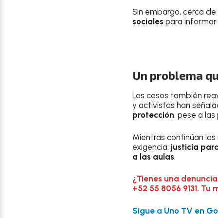
Sin embargo, cerca de 
sociales
para informar
Un problema que
Los casos también reav
y activistas han señal
protección
, pese a las
Mientras continúan las
exigencia:
justicia pa
a las aulas
.
¿Tienes una denuncia
+52 55 8056 9131. Tu 
Sigue a Uno TV en Goo