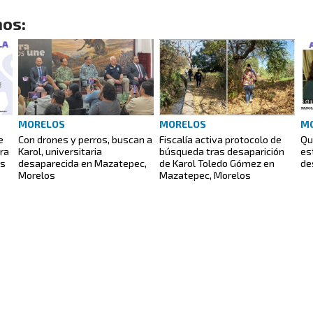
os:
MORELOS
MORELOS
M
e
Con drones y perros, buscan a
Fiscalía activa protocolo de
Qu
ra
Karol, universitaria
búsqueda tras desaparición
es
os
desaparecida en Mazatepec,
de Karol Toledo Gómez en
de
Morelos
Mazatepec, Morelos