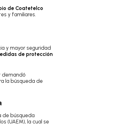
pio de Coatetelco
es y familiares.
icia y mayor seguridad
medidas de protección
.
 y demandó
ara la búsqueda de
a
ha de búsqueda
os (UAEM), la cual se