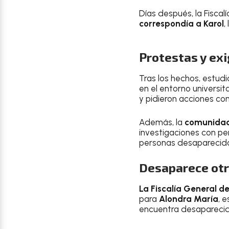
Días después, la Fisca
correspondía a Karol
,
Protestas y ex
Tras los hechos, estudi
en el entorno universit
y pidieron acciones co
Además, la
comunidad 
investigaciones con p
personas desaparecid
Desaparece otr
La Fiscalía General d
para
Alondra María
, 
encuentra desaparecida