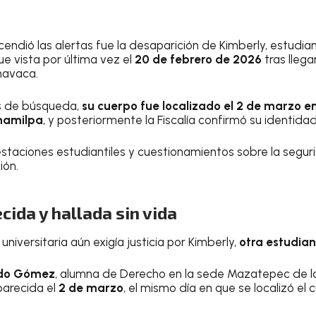
cendió las alertas fue la desaparición de Kimberly, estudia
fue vista por última vez el
20 de febrero de 2026
tras llega
navaca.
s de búsqueda,
su cuerpo fue localizado el 2 de marzo 
hamilpa
, y posteriormente la Fiscalía confirmó su identidad
staciones estudiantiles y cuestionamientos sobre la segur
ión.
cida y hallada sin vida
niversitaria aún exigía justicia por Kimberly,
otra estudia
edo Gómez
, alumna de Derecho en la sede Mazatepec de l
arecida el
2 de marzo
, el mismo día en que se localizó el