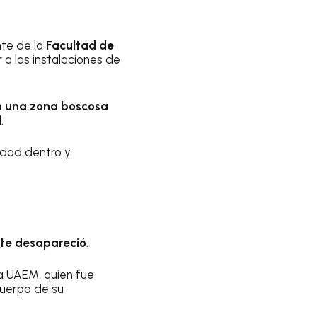
nte de la
Facultad de
r a las instalaciones de
en una zona boscosa
.
idad dentro y
nte desapareció
.
a UAEM, quien fue
 cuerpo de su