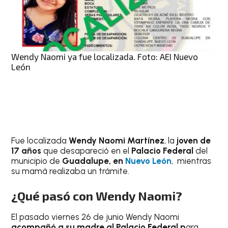
Wendy Naomi ya fue localizada. Foto: AEI Nuevo
León
Fue localizada
Wendy Naomi Martínez
, la
joven de
17 años
que desapareció en el
Palacio Federal
del
municipio de
Guadalupe, en
Nuevo León
, mientras
su mamá realizaba un trámite.
¿Qué pasó con Wendy Naomi?
El pasado viernes 26 de junio Wendy Naomi
acompañó a su madre al Palacio Federal p
ara