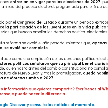
ciones
entrarían en vigor para las elecciones de 2027,
pue
 al inicio del proceso electoral, programado para el 6 de o
da por e
l Congreso del Estado dur
ante un periodo extraor
ce la participación de las juventudes en la vida pública
riterios que buscan ampliar los derechos político-electorales
sta reforma se avaló el año pasado, mientras que,
apenas 
a, se avaló por completo.
tado como una ampliación de los derechos político-electo
ctores políticos señalaron que su principal beneficiario 
do,
quien hasta antes del cambio constitucional no cumplí
natura de Nuevo León y, tras la promulgación,
quedó habili
rna de Morena rumbo a 2027.
 o información que quieras compartir? Escríbenos al W
mensaje puede hacer la diferencia.
gle Discover y consulta las noticias al momento.