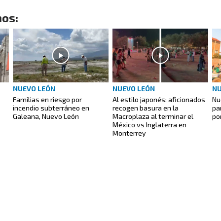
os:
NUEVO LEÓN
NUEVO LEÓN
NU
Familias en riesgo por
Al estilo japonés: aficionados
Nu
incendio subterráneo en
recogen basura en la
pa
Galeana, Nuevo León
Macroplaza al terminar el
po
México vs Inglaterra en
Monterrey