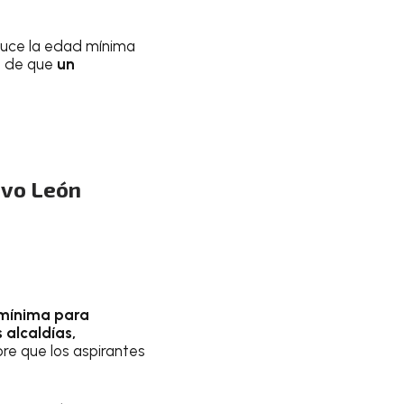
duce la edad mínima
ad de que
un
evo León
 mínima para
 alcaldías,
pre que los aspirantes