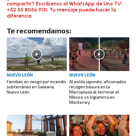
compartir? Escríbenos al WhatsApp de Uno TV:
+52 55 8056 9131. Tu mensaje puede hacer la
diferencia.
Te recomendamos:
NUEVO LEÓN
NUEVO LEÓN
Familias en riesgo por incendio
Al estilo japonés: aficionados
subterráneo en Galeana,
recogen basura en la
Nuevo León
Macroplaza al terminar el
México vs Inglaterra en
Monterrey