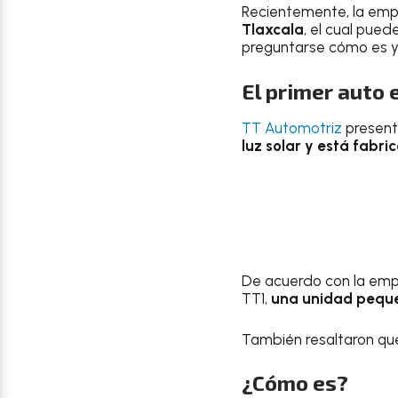
Recientemente, la em
Tlaxcala
, el cual pue
preguntarse cómo es y
El primer auto 
TT Automotriz
presentó
luz solar y está fab
De acuerdo con la empre
TT1,
una unidad peque
También resaltaron qu
¿Cómo es?