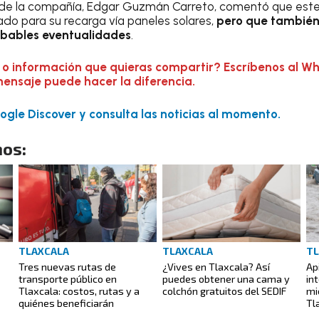
r de la compañía, Edgar Guzmán Carreto, comentó que este
ado para su recarga vía paneles solares,
pero que también
obables eventualidades
.
 o información que quieras compartir? Escríbenos al W
mensaje puede hacer la diferencia.
gle Discover y consulta las noticias al momento.
os:
TLAXCALA
TLAXCALA
TL
Tres nuevas rutas de
¿Vives en Tlaxcala? Así
Ap
transporte público en
puedes obtener una cama y
in
Tlaxcala: costos, rutas y a
colchón gratuitos del SEDIF
mi
quiénes beneficiarán
Tl