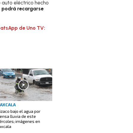
 auto eléctrico hecho
 podrá recargarse
hatsApp de Uno TV:
AXCALA
izaco bajo el agua por
tensa lluvia de este
ércoles; imágenes en
axcala