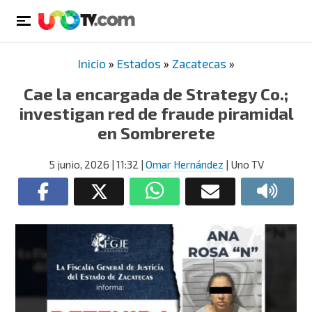
Inicio
»
Estados
»
Zacatecas
»
Cae la encargada de Strategy Co.;
investigan red de fraude piramidal
en Sombrerete
5 junio, 2026
| 11:32
|
Omar Hernández
| Uno TV