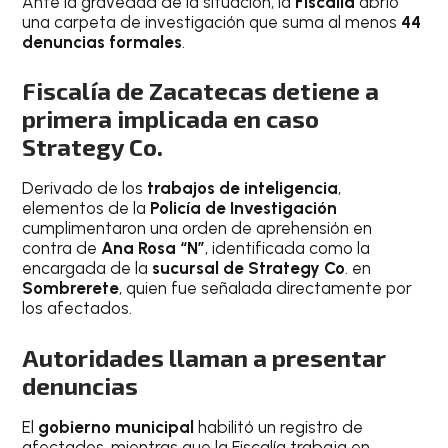
Ante la gravedad de la situación, la
Fiscalía
abrió
una carpeta de investigación que suma al menos
44
denuncias formales
.
Fiscalía de Zacatecas detiene a
primera implicada en caso
Strategy Co.
Derivado de los
trabajos de inteligencia
,
elementos de la
Policía de Investigación
cumplimentaron una orden de aprehensión en
contra de
Ana Rosa “N”
, identificada como la
encargada de la
sucursal de Strategy Co
. en
Sombrerete
, quien fue señalada directamente por
los afectados.
Autoridades llaman a presentar
denuncias
El
gobierno municipal
habilitó un registro de
afectados, mientras que la Fiscalía trabaja en