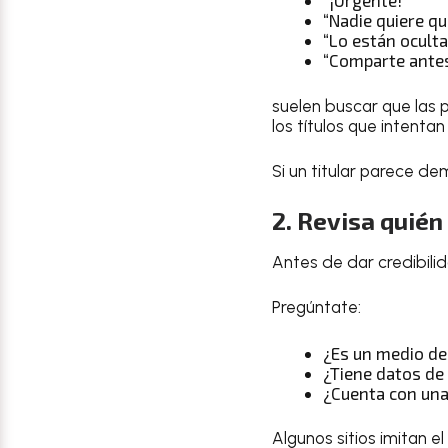
“¡Urgente!”
“Nadie quiere q
“Lo están ocult
“Comparte antes
suelen buscar que las
los títulos que intenta
Si un titular parece de
2. Revisa quién
Antes de dar credibilida
Pregúntate:
¿Es un medio de
¿Tiene datos de
¿Cuenta con una
Algunos sitios imitan e