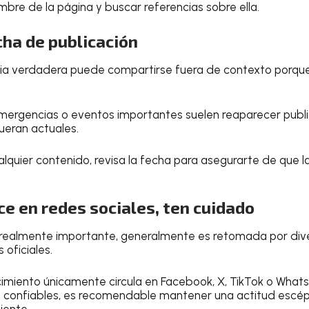
re de la página y buscar referencias sobre ella.
echa de publicación
icia verdadera puede compartirse fuera de contexto porqu
emergencias o eventos importantes suelen reaparecer publ
ueran actuales.
lquier contenido, revisa la fecha para asegurarte de que l
ece en redes sociales, ten cuidado
 realmente importante, generalmente es retomada por di
oficiales.
cimiento únicamente circula en Facebook, X, TikTok o Wha
 confiables, es recomendable mantener una actitud escép
iente.