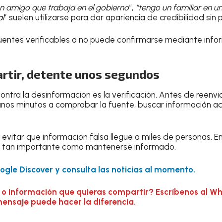
un amigo que trabaja en el gobierno
“,
“tengo un familiar en un
al
” suelen utilizarse para dar apariencia de credibilidad sin
fuentes verificables o no puede confirmarse mediante inform
rtir, detente unos segundos
ntra la desinformación es la verificación. Antes de reenvia
unos minutos a comprobar la fuente, buscar información adi
evitar que información falsa llegue a miles de personas. En
s tan importante como mantenerse informado.
gle Discover y consulta las noticias al momento.
 o información que quieras compartir? Escríbenos al W
mensaje puede hacer la diferencia.