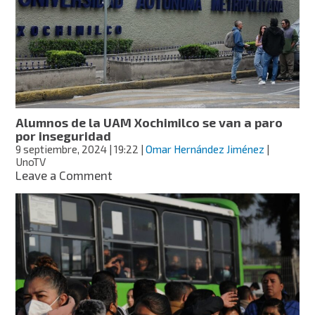
reglamentado
a
estos
alumnos
del
Colegio
de
Bachilleres
Alumnos de la UAM Xochimilco se van a paro
por inseguridad
9 septiembre, 2024
| 19:22
|
Omar Hernández Jiménez
|
UnoTV
on
Leave a Comment
Alumnos
de
la
UAM
Xochimilco
se
van
a
paro
por