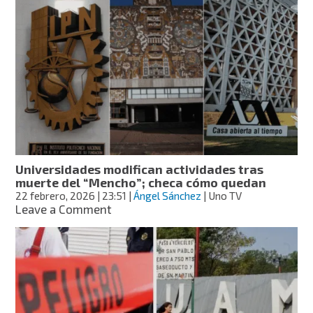
Sheinbaum
grupo
interdisciplinario
de
expertos
para
el
fracking
Universidades modifican actividades tras
muerte del “Mencho”; checa cómo quedan
22 febrero, 2026
| 23:51
|
Ángel Sánchez
| Uno TV
on
Leave a Comment
Universidades
modifican
actividades
tras
muerte
del
“Mencho”;