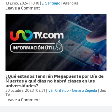
en
13 junio, 2024
| 10:10
|
E. Santiago
| Agencias
5
on
Leave a Comment
nuevas
Violento
rutas
video:
dan
golpiza
a
estudiante
de
la
UAM
Xochimilco
durante
asalto
¿Qué estados tendrán Megapuente por Día de
Muertos y qué días no habrá clases en las
universidades?
30 octubre, 2023
| 02:31
|
Iván Grifaldo
-
Genaro Zepeda
| Uno
TV
on
Leave a Comment
¿Qué
estados