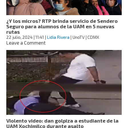
inseguridad
¿Y los micros? RTP brinda servicio de Sendero
Seguro para alumnos de la UAM en 5 nuevas
rutas
22 julio, 2024
| 11:41
|
Lidia Rivera
| UnoTV | CDMX
on
Leave a Comment
¿Y
los
micros?
RTP
brinda
servicio
de
Sendero
Seguro
para
alumnos
de
la
Violento video: dan golpiza a estudiante de la
UAM
UAM Xochimilco durante asalto