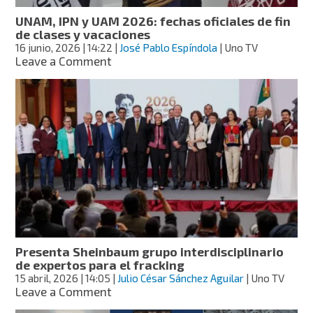
UNAM, IPN y UAM 2026: fechas oficiales de fin
de clases y vacaciones
16 junio, 2026
| 14:22
|
José Pablo Espíndola
| Uno TV
on
Leave a Comment
UNAM,
IPN
y
UAM
2026:
fechas
oficiales
de
fin
de
clases
y
vacaciones
Presenta Sheinbaum grupo interdisciplinario
de expertos para el fracking
15 abril, 2026
| 14:05
|
Julio César Sánchez Aguilar
| Uno TV
on
Leave a Comment
Presenta