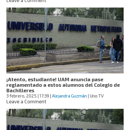
Leave a Comment
Muere
exrector
de
la
UAM
Xochimilco,
Roberto
Gabriel
Eibenschutz
Hartman:
Aquí
10
datos
¡Atento, estudiante! UAM anuncia pase
de
reglamentado a estos alumnos del Colegio de
él
Bachilleres
3 febrero, 2025
| 17:39
|
Alejandra Guzmán
| Uno TV
on
Leave a Comment
¡Atento,
estudiante!
UAM
anuncia
pase