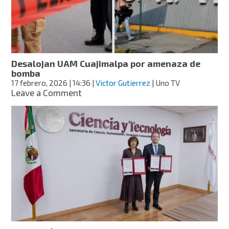
checa
cómo
quedan
Desalojan UAM Cuajimalpa por amenaza de
bomba
17 febrero, 2026
| 14:36
|
Victor Gutierrez
| Uno TV
on
Leave a Comment
Desalojan
UAM
Cuajimalpa
por
amenaza
de
bomba