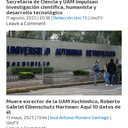
Secretaría de Ciencia y UAM impulsan
investigación científica, humanista y
desarrollo tecnológico
11 agosto, 2025
| 20:36
|
Redacción Uno TV
| UnoTV
on
Leave a Comment
Secretaría
de
Ciencia
y
UAM
impulsan
investigación
científica,
humanista
y
desarrollo
tecnológico
Muere exrector de la UAM Xochimilco, Roberto
Gabriel Eibenschutz Hartman: Aquí 10 datos de
él
13 mayo, 2025
| 13:44
|
José Antonio Romero Santiago
|
UnoTV
on