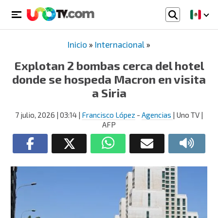
Inicio
»
Internacional
»
Explotan 2 bombas cerca del hotel
donde se hospeda Macron en visita
a Siria
7 julio, 2026
| 03:14
|
Francisco López
-
Agencias
| Uno TV |
AFP