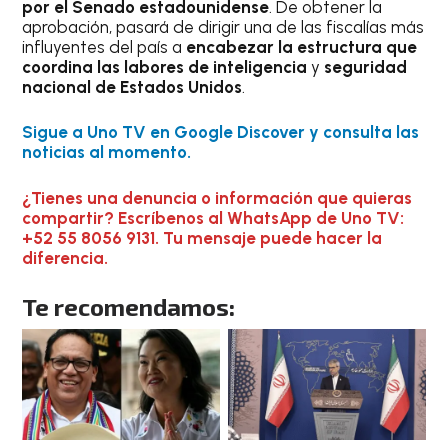
por el Senado estadounidense
. De obtener la
aprobación, pasará de dirigir una de las fiscalías más
influyentes del país a
encabezar la estructura que
coordina las labores de inteligencia
y
seguridad
nacional de Estados Unidos
.
Sigue a Uno TV en Google Discover y consulta las
noticias al momento.
¿Tienes una denuncia o información que quieras
compartir? Escríbenos al WhatsApp de Uno TV:
+52 55 8056 9131. Tu mensaje puede hacer la
diferencia.
Te recomendamos: