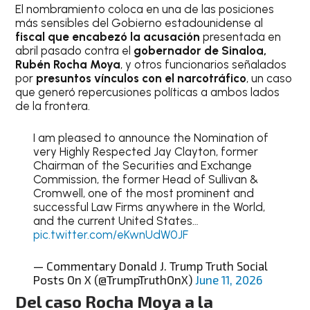
El nombramiento coloca en una de las posiciones
más sensibles del Gobierno estadounidense al
fiscal que encabezó la acusación
presentada en
abril pasado contra el
gobernador de Sinaloa,
Rubén Rocha Moya
, y otros funcionarios señalados
por
presuntos vínculos con el narcotráfico
, un caso
que generó repercusiones políticas a ambos lados
de la frontera.
I am pleased to announce the Nomination of
very Highly Respected Jay Clayton, former
Chairman of the Securities and Exchange
Commission, the former Head of Sullivan &
Cromwell, one of the most prominent and
successful Law Firms anywhere in the World,
and the current United States…
pic.twitter.com/eKwnUdW0JF
— Commentary Donald J. Trump Truth Social
Posts On X (@TrumpTruthOnX)
June 11, 2026
Del caso Rocha Moya a la