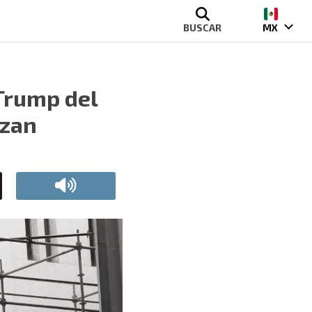
BUSCAR
MX
Trump del
nzan