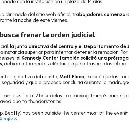
ionado con la institución en un plazo de 14 días.
 eliminado del sitio web oficial,
trabajadores comenzaro
urante la noche de este viernes.
busca frenar la orden judicial
cial,
la junta directiva del centro y el Departamento de 
a instancia superior para intentar detener la remoción. Por
denses,
el Kennedy Center también solicitó una prórroga
s
, debido a tormentas eléctricas que retrasaron las labores
ctor ejecutivo del recinto,
Matt Floca
, explicó que las con
 seguridad y que el proceso concluiría durante la madruga
min asks for a 12 hour delay in removing Trump's name fr
layed due to thunderstorms.
p. Beatty) has been outside the center most of the evenin
vXnuj5rw