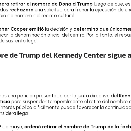
berá retirar el nombre de Donald Trump
luego de que, est
idos
rechazara
una solicitud para frenar la ejecución de un
bio de nombre del recinto cultural.
pher Cooper emitió
la decisión y
determinó que únicamen
car la denominación oficial del centro. Por lo tanto, el reb
de sustento legal.
bre de Trump del Kennedy Center sigue 
nes una petición presentada por la junta directiva del
Kenn
icia
para suspender temporalmente el retiro del nombre
interés público difícilmente puede favorecer la continuida
idera ilegal.
29 de mayo,
ordenó retirar el nombre de Trump de la fach