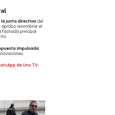
ral
la junta directiva
del
mo aprobó renombrar el
 fachada principal.
nto.
ropuesta impulsada
enovaciones.
hatsApp de Uno TV: