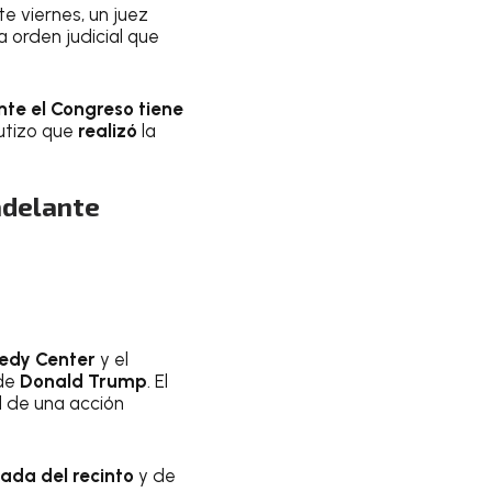
e viernes, un juez
a orden judicial que
te el Congreso tiene
autizo que
realizó
la
adelante
edy Center
y el
 de
Donald Trump
. El
d de una acción
ada del recinto
y de