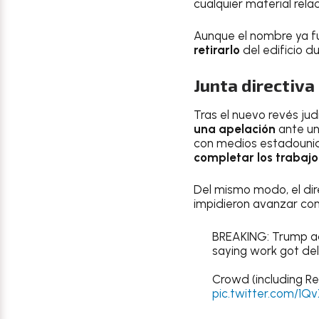
cualquier material relac
Aunque el nombre ya fue
retirarlo
del edificio d
Junta directiva 
Tras el nuevo revés judi
una apelación
ante un
con medios estadouni
completar los trabajo
Del mismo modo, el dire
impidieron avanzar con
BREAKING: Trump ad
saying work got de
Crowd (including Re
pic.twitter.com/1Q