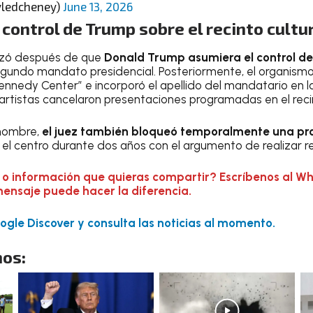
yledcheney)
June 13, 2026
 control de Trump sobre el recinto cultu
nzó después de que
Donald Trump asumiera el control de 
 segundo mandato presidencial. Posteriormente, el organis
nnedy Center” e incorporó el apellido del mandatario en la
s artistas cancelaron presentaciones programadas en el reci
 nombre,
el juez también bloqueó temporalmente una p
 el centro durante dos años con el argumento de realizar r
 o información que quieras compartir? Escríbenos al W
mensaje puede hacer la diferencia.
gle Discover y consulta las noticias al momento.
os: