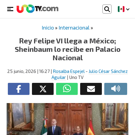
Inicio
»
Internacional
»
Rey Felipe VI llega a México;
Sheinbaum lo recibe en Palacio
Nacional
25 junio, 2026
| 16:27
|
Rosalba Espejel
-
Julio César Sánchez
Aguilar
| Uno TV