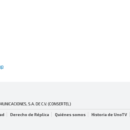
mp
NICACIONES, S.A. DE C.V. (CONSERTEL)
dad
Derecho de Réplica
Quiénes somos
Historia de UnoTV