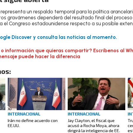
l representa un respaldo temporal para la política arancela
tos gravámenes dependerá del resultado final del proceso j
 el Congreso estadounidense respecto a su posible extens
gle Discover y consulta las noticias al momento.
 o información que quieras compartir? Escríbenos al W
mensaje puede hacer la diferencia
os:
INTERNACIONAL
INTERNACIONAL
IN
Irán no define acuerdo con
Jay Clayton, el fiscal que
Tr
EE.UU.
acusó a Rocha Moya, ahora
ce
dirigirá la inteligencia de EE.
es