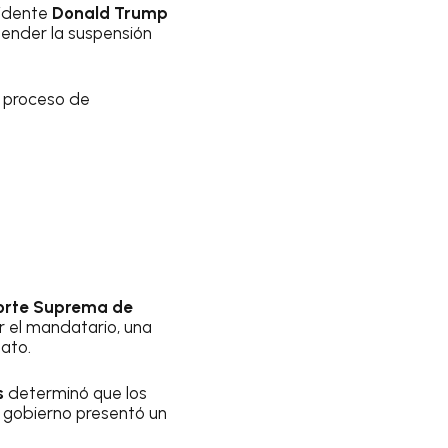
sidente
Donald Trump
tender la suspensión
l proceso de
orte Suprema de
r el mandatario, una
ato.
s
determinó que los
l gobierno presentó un