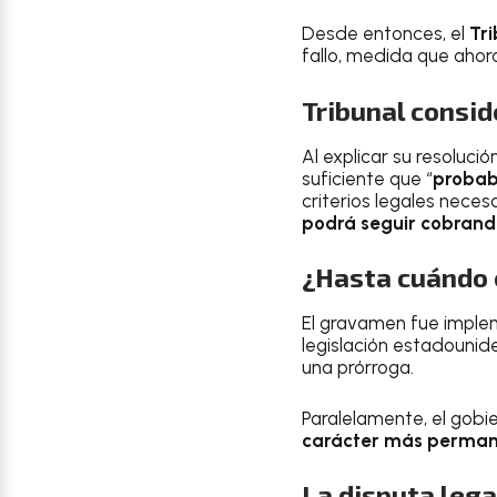
Desde entonces, el
Tri
fallo, medida que ahora
Tribunal consid
Al explicar su resoluc
suficiente que “
probab
criterios legales neces
podrá seguir cobrando
¿Hasta cuándo 
El gravamen fue imple
legislación estadounid
una prórroga.
Paralelamente, el gobi
carácter más perma
La disputa lega