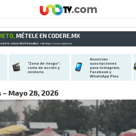
RETO,
MÉTELE EN CODERE.MX
34/2019. JUEGO RESPONSABLE. +18
https://www.codere.mx
Anuncian 
“Zona de riesgo”: 
suscripciones 
cinta de acción y 
para Instagram, 
misterio
Facebook y 
WhatsApp Plus
 – Mayo 28, 2026