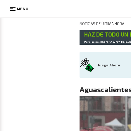
MENÚ
NOTICIAS DE ÚLTIMA HORA
HAZ DE TODO UN 
Permiso no. DGG/SP/442/97, DGJS/2
Juega Ahora
Aguascalientes