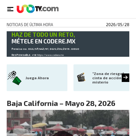
NOTICIAS DE ÚLTIMA HORA
2026/05/28
HAZ DE TODO UN RETO,
MÉTELE EN CODERE.MX
Permiso no. DGG/SP/442/97, DGJS/234/2019. JUEGO
RESPONSABLE. +18
https://www.codere.mx
“Zona de riesgo”: 
Juega Ahora
cinta de acción y 
misterio
Baja California – Mayo 28, 2026