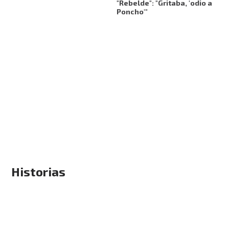
"Rebelde": "Gritaba, 'odio a
Poncho'"
Historias