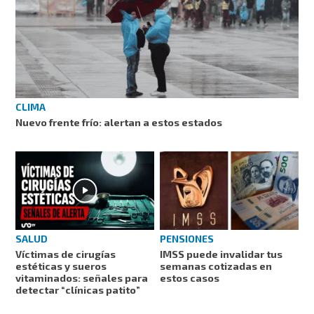
CLIMA
Nuevo frente frío: alertan a estos estados
SALUD
PENSIONES
Víctimas de cirugías
IMSS puede invalidar tus
estéticas y sueros
semanas cotizadas en
vitaminados: señales para
estos casos
detectar “clínicas patito”