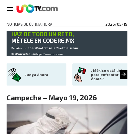
NOTICIAS DE ÚLTIMA HORA
2026/05/19
HAZ DE TODO UN RETO,
MÉTELE EN CODERE.MX
Permiso no. DGG/SP/442/97, DGJS/234/2019. JUEGO
RESPONSABLE. +18
https://www.codere.mx
¿México está listo 
Juega Ahora
para enfrentar al 
ébola?
Campeche – Mayo 19, 2026