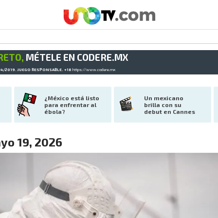
RETO,
MÉTELE EN CODERE.MX
34/2019. JUEGO RESPONSABLE. +18
https://www.codere.mx
¿México está listo 
Un mexicano 
para enfrentar al 
brilla con su 
ébola?
debut en Cannes
yo 19, 2026