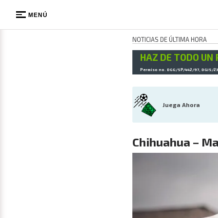
MENÚ
NOTICIAS DE ÚLTIMA HORA
HAZ DE TODO UN 
Permiso no. DGG/SP/442/97, DGJS/2
Juega Ahora
Chihuahua – Ma