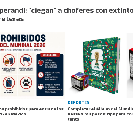
erandi: "ciegan" a choferes con extint
reteras
DEPORTES
tos prohibidos para entrar a los
Completar el álbum del Mundia
26 en México
hasta 4 mil pesos: tips para co
tanto