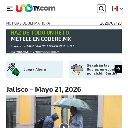
NOTICIAS DE ÚLTIMA HORA
2026/07/23
HAZ DE TODO UN RETO,
MÉTELE EN CODERE.MX
Permiso no. DGG/SP/442/97, DGJS/234/2019. JUEGO
RESPONSABLE. +18
https://www.codere.mx
Seguirán las 
Juega Ahora
lluvias en el país 
por ciclón Bertha
Jalisco – Mayo 21, 2026