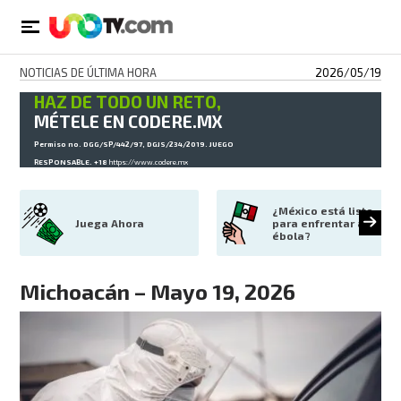
NOTICIAS DE ÚLTIMA HORA
2026/05/19
HAZ DE TODO UN RETO,
MÉTELE EN CODERE.MX
Permiso no. DGG/SP/442/97, DGJS/234/2019. JUEGO
RESPONSABLE. +18
https://www.codere.mx
¿México está listo 
Juega Ahora
para enfrentar al 
ébola?
Michoacán – Mayo 19, 2026