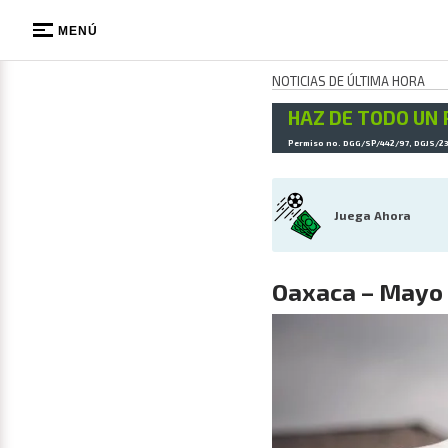
MENÚ
NOTICIAS DE ÚLTIMA HORA
HAZ DE TODO UN 
Permiso no. DGG/SP/442/97, DGJS/2
Juega Ahora
Oaxaca – Mayo 