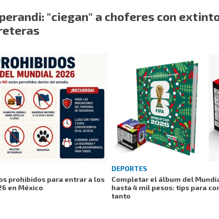
erandi: "ciegan" a choferes con extint
reteras
DEPORTES
tos prohibidos para entrar a los
Completar el álbum del Mundia
26 en México
hasta 4 mil pesos: tips para co
tanto