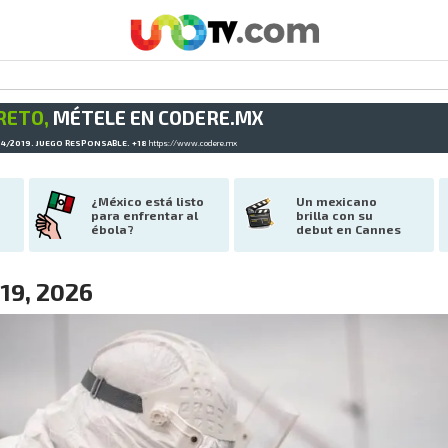
RETO,
MÉTELE EN CODERE.MX
34/2019. JUEGO RESPONSABLE. +18
https://www.codere.mx
¿México está listo 
Un mexicano 
para enfrentar al 
brilla con su 
ébola?
debut en Cannes
19, 2026