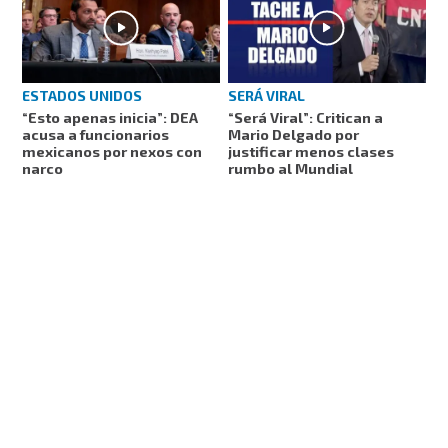
ESTADOS UNIDOS
SERÁ VIRAL
“Esto apenas inicia”: DEA
“Será Viral”: Critican a
acusa a funcionarios
Mario Delgado por
mexicanos por nexos con
justificar menos clases
narco
rumbo al Mundial