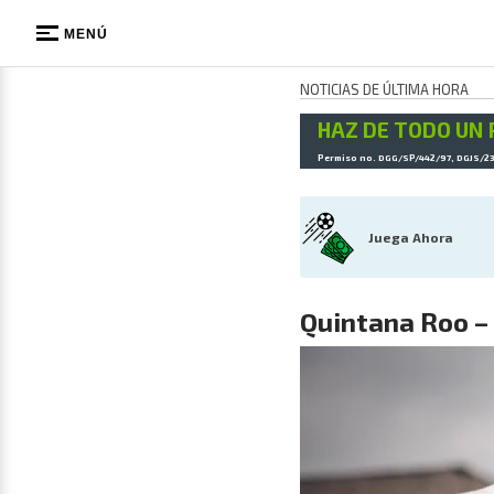
MENÚ
NOTICIAS DE ÚLTIMA HORA
HAZ DE TODO UN 
Permiso no. DGG/SP/442/97, DGJS/2
Juega Ahora
Quintana Roo –