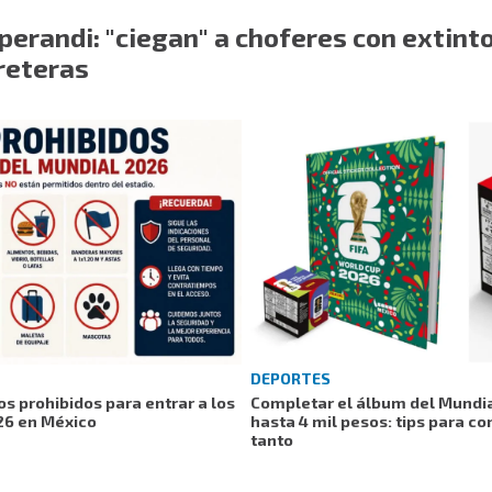
erandi: "ciegan" a choferes con extint
reteras
DEPORTES
tos prohibidos para entrar a los
Completar el álbum del Mundia
26 en México
hasta 4 mil pesos: tips para co
tanto