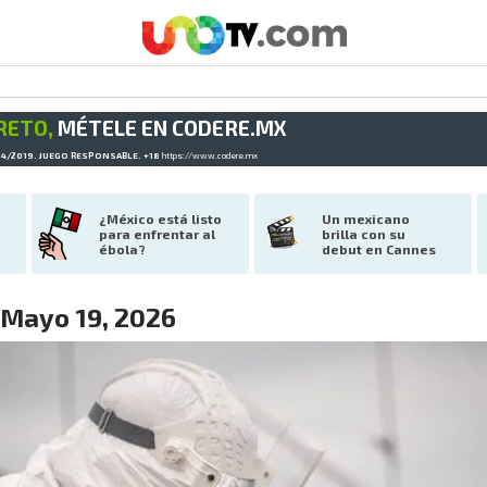
RETO,
MÉTELE EN CODERE.MX
34/2019. JUEGO RESPONSABLE. +18
https://www.codere.mx
¿México está listo 
Un mexicano 
para enfrentar al 
brilla con su 
ébola?
debut en Cannes
 Mayo 19, 2026