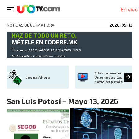
En vivo
NOTICIAS DE ÚLTIMA HORA
2026/05/13
HAZ DE TODO UN RETO,
MÉTELE EN CODERE.MX
Permiso no. DGG/SP/442/97, DGJS/234/2019. JUEGO
RESPONSABLE. +18
https://www.codere.mx
A las nueve en 
Juega Ahora
Uno: todas las 
noticias y más
San Luis Potosí – Mayo 13, 2026