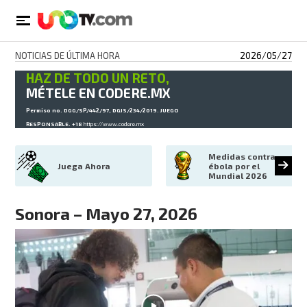
NOTICIAS DE ÚLTIMA HORA
2026/05/27
HAZ DE TODO UN RETO,
MÉTELE EN CODERE.MX
Permiso no. DGG/SP/442/97, DGJS/234/2019. JUEGO
RESPONSABLE. +18
https://www.codere.mx
Medidas contra 
Juega Ahora
ébola por el 
Mundial 2026
Sonora – Mayo 27, 2026