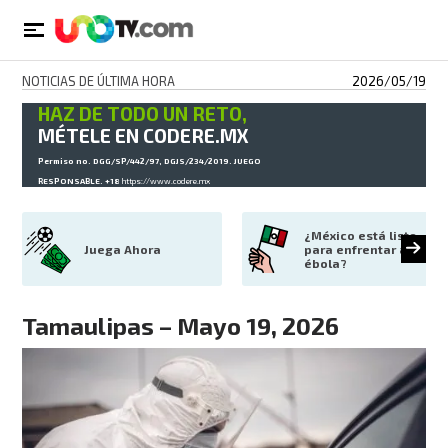
NOTICIAS DE ÚLTIMA HORA
2026/05/19
HAZ DE TODO UN RETO,
MÉTELE EN CODERE.MX
Permiso no. DGG/SP/442/97, DGJS/234/2019. JUEGO
RESPONSABLE. +18
https://www.codere.mx
¿México está listo 
Juega Ahora
para enfrentar al 
ébola?
Tamaulipas – Mayo 19, 2026