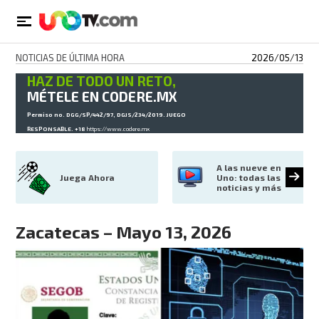
NOTICIAS DE ÚLTIMA HORA
2026/05/13
HAZ DE TODO UN RETO,
MÉTELE EN CODERE.MX
Permiso no. DGG/SP/442/97, DGJS/234/2019. JUEGO
RESPONSABLE. +18
https://www.codere.mx
A las nueve en 
Juega Ahora
Uno: todas las 
noticias y más
Zacatecas – Mayo 13, 2026