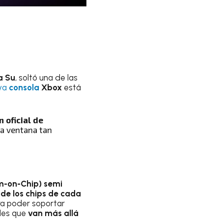
a Su
, soltó una de las
eva
consola
Xbox
está
 oficial de
na ventana tan
m-on-Chip) semi
de los chips de cada
ra poder soportar
des que
van más allá