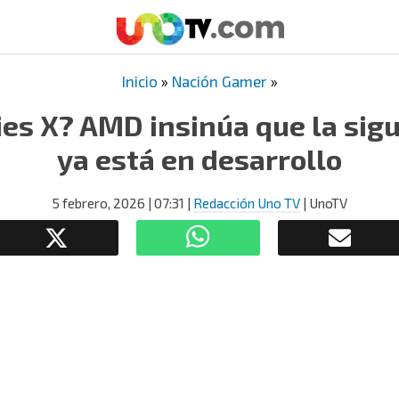
Inicio
»
Nación Gamer
»
ies X? AMD insinúa que la sig
ya está en desarrollo
5 febrero, 2026
| 07:31
|
Redacción Uno TV
| UnoTV