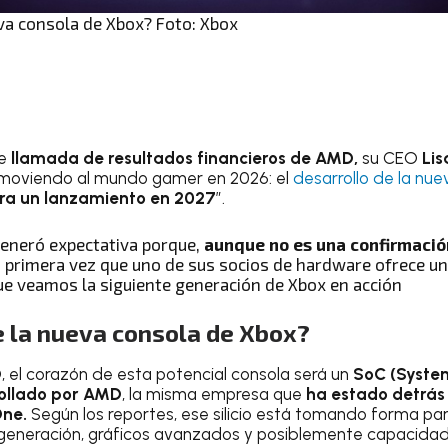
va consola de Xbox? Foto: Xbox
te
llamada de resultados financieros de AMD,
su CEO
Lis
 moviendo al mundo gamer en 2026: el
desarrollo de la nu
ra un lanzamiento en 2027
”.
generó expectativa porque,
aunque no es una confirmación
a primera vez que uno de sus socios de hardware ofrece u
ue veamos la siguiente generación de Xbox en acción
e la nueva consola de Xbox?
 el corazón de esta potencial consola será un
SoC (Syste
ollado por AMD
, la misma empresa que
ha estado detrás 
One.
Según los reportes, ese silicio está tomando forma pa
generación, gráficos avanzados y posiblemente capacida