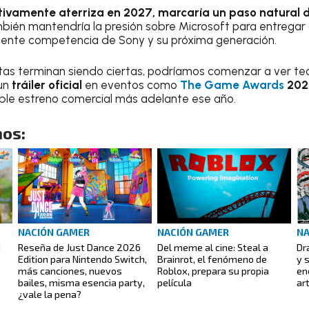
tivamente aterriza en 2027, marcaría un paso natural de
ién mantendría la presión sobre Microsoft para entrega
inente competencia de Sony y su próxima generación.
istas terminan siendo ciertas, podríamos comenzar a ver t
 un
tráiler oficial
en eventos como
The Game Awards
202
ible estreno comercial más adelante ese año.
os:
NACIÓN GAMER
NACIÓN GAMER
NA
I
Reseña de Just Dance 2026
Del meme al cine: Steal a
Dr
Edition para Nintendo Switch,
Brainrot, el fenómeno de
y 
más canciones, nuevos
Roblox, prepara su propia
en
bailes, misma esencia party,
película
ar
¿vale la pena?