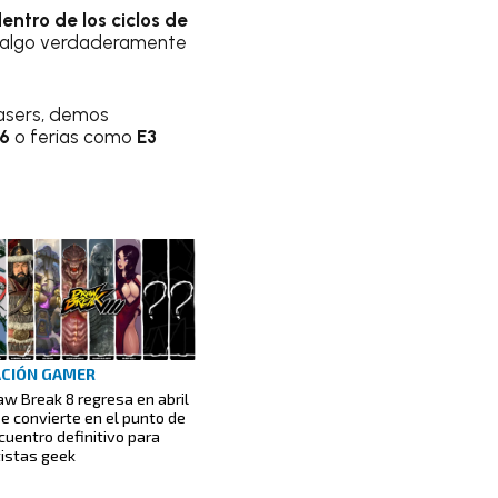
ntro de los ciclos de
r algo verdaderamente
easers, demos
6
o ferias como
E3
CIÓN GAMER
aw Break 8 regresa en abril
se convierte en el punto de
cuentro definitivo para
tistas geek