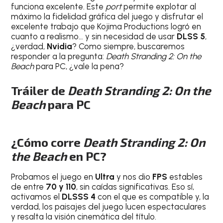
funciona excelente. Este
port
permite explotar al
máximo la fidelidad gráfica del juego y disfrutar el
excelente trabajo que Kojima Productions logró en
cuanto a realismo… y sin necesidad de usar
DLSS 5
,
¿verdad,
Nvidia
? Como siempre, buscaremos
responder a la pregunta:
Death Stranding 2: On the
Beach
para PC, ¿vale la pena?
Tráiler de
Death Stranding 2: On the
Beach
para PC
¿Cómo corre
Death Stranding 2: On
the Beach
en PC?
Probamos el juego en
Ultra
y nos dio
FPS
estables
de entre
70 y 110
, sin caídas significativas. Eso sí,
activamos el
DLSSS 4
con el que es compatible y, la
verdad, los paisajes del juego lucen espectaculares
y resalta la visión cinemática del título.