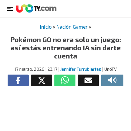
Inicio
»
Nación Gamer
»
Pokémon GO no era solo un juego:
así estás entrenando IA sin darte
cuenta
17 marzo, 2026
| 23:17
|
Jennifer Turrubiartes
| UnoTV