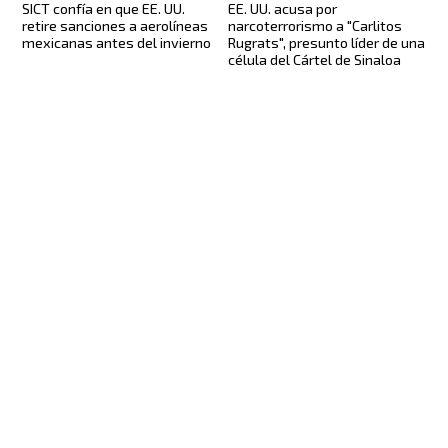
SICT confía en que EE. UU.
EE. UU. acusa por
retire sanciones a aerolíneas
narcoterrorismo a "Carlitos
mexicanas antes del invierno
Rugrats", presunto líder de una
célula del Cártel de Sinaloa