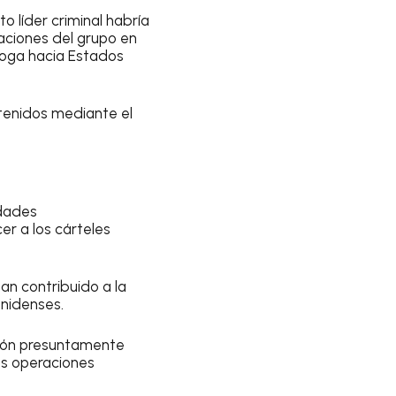
o líder criminal habría
aciones del grupo en
oga hacia Estados
enidos mediante el
idades
r a los cárteles
an contribuido a la
nidenses.
ción presuntamente
us operaciones