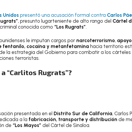
s Unidos
presentó una acusación formal contra
Carlos Pá
Rugrats”
, presunto lugarteniente de alto rango del
Cártel d
a criminal conocida como
“Los Rugrats”
.
ounidenses le imputan cargos por
narcoterrorismo
,
apoyo 
de fentanilo, cocaína y metanfetamina
hacia territorio e
e la estrategia del Gobierno para combatir a los cártele
iones terroristas.
a “Carlitos Rugrats”?
sación presentada en el
Distrito Sur de California
, Carlos
edicada a la
fabricación, transporte y distribución
de me
ión de
“Los Mayos”
del Cártel de Sinaloa.