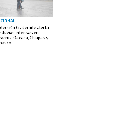
CIONAL
otección Civil emite alerta
r lluvias intensas en
racruz, Oaxaca, Chiapas y
basco