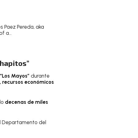
os Paez Pereda, aka
 of a…
Chapitos”
“Los Mayos”
durante
 recursos económicos
do
decenas de miles
l Departamento del