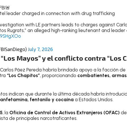
FBI🚨
tel leader charged in connection with drug trafficking
vestigation with LE partners leads to charges against Carl
litos Rugrats,” an alleged high-ranking lieutenant and leader
uC9SHgXOo
FBISanDiego)
July 7, 2026
 “Los Mayos” y el conflicto contra “Los 
, Carlos Páez Pereda habría brindado apoyo a la facción de
ntra
“Los Chapitos”
, proporcionando
combatientes, armas,
os indican que durante la última década habría introduci
anfetamina, fentanilo y cocaína
a Estados Unidos.
5
, la
Oficina de Control de Activos Extranjeros (OFAC)
de
lista de principales narcotraficantes.