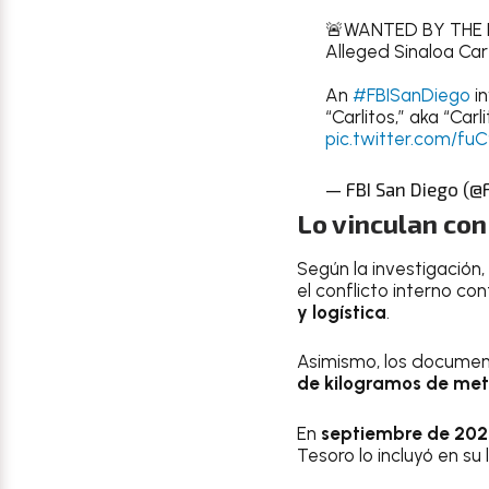
🚨WANTED BY THE 
Alleged Sinaloa Car
An
#FBISanDiego
in
“Carlitos,” aka “Car
pic.twitter.com/f
— FBI San Diego (@
Lo vinculan con
Según la investigación
el conflicto interno co
y logística
.
Asimismo, los document
de kilogramos de met
En
septiembre de 202
Tesoro lo incluyó en su 