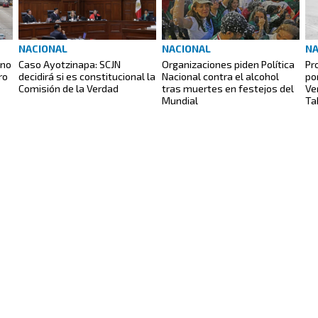
NACIONAL
NACIONAL
NA
 no
Caso Ayotzinapa: SCJN
Organizaciones piden Política
Pr
ro
decidirá si es constitucional la
Nacional contra el alcohol
po
Comisión de la Verdad
tras muertes en festejos del
Ve
Mundial
Ta