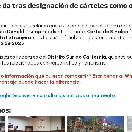
e da tras designación de cárteles como 
ounidenses señalaron que este proceso penal deriva de la
nte
Donald Trump
, mediante la cual el
Cártel de Sinaloa
f
ta Extranjera
, clasificación oficializada posteriormente po
ro de 2025
.
fiscales federales del
Distrito Sur de California
, quienes b
itos relacionados con narcotráfico y terrorismo.
 o información que quieras compartir? Escríbenos al W
mensaje puede hacer la diferencia.
gle Discover y consulta las noticias al momento.
os: