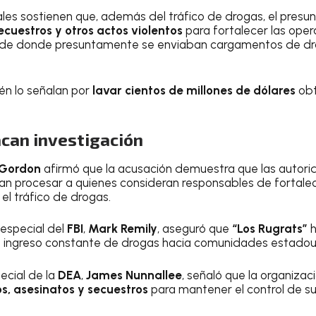
es sostienen que, además del tráfico de drogas, el presunt
ecuestros y otros actos violentos
para fortalecer las oper
sde donde presuntamente se enviaban cargamentos de dr
én lo señalan por
lavar cientos de millones de dólares
obt
acan investigación
Gordon
afirmó que la acusación demuestra que las autor
 procesar a quienes consideran responsables de fortalece
 el tráfico de drogas.
 especial del
FBI
,
Mark Remily
, aseguró que
“Los Rugrats”
h
al ingreso constante de drogas hacia comunidades estadou
ecial de la
DEA
,
James Nunnallee
, señaló que la organiza
s, asesinatos y secuestros
para mantener el control de s