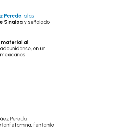
ez Pereda
, alias
e Sinaloa
y señalado
material al
stadounidense, en un
s mexicanos
 Páez Pereda
tanfetamina, fentanilo