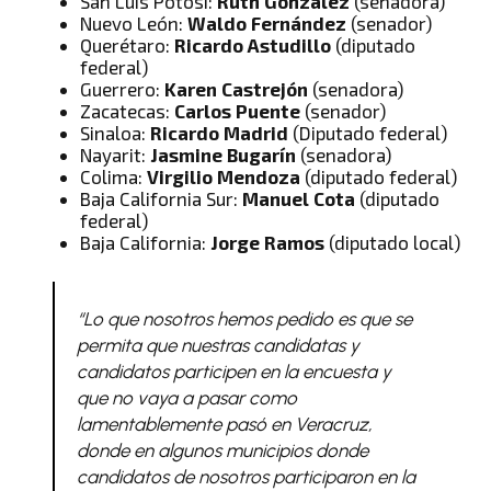
San Luis Potosí:
Ruth González
(senadora)
Nuevo León:
Waldo Fernández
(senador)
Querétaro:
Ricardo Astudillo
(diputado
federal)
Guerrero:
Karen Castrejón
(senadora)
Zacatecas:
Carlos Puente
(senador)
Sinaloa:
Ricardo Madrid
(Diputado federal)
Nayarit:
Jasmine Bugarín
(senadora)
Colima:
Virgilio Mendoza
(diputado federal)
Baja California Sur:
Manuel Cota
(diputado
federal)
Baja California:
Jorge Ramos
(diputado local)
“Lo que nosotros hemos pedido es que se
permita que nuestras candidatas y
candidatos participen en la encuesta y
que no vaya a pasar como
lamentablemente pasó en Veracruz,
donde en algunos municipios donde
candidatos de nosotros participaron en la