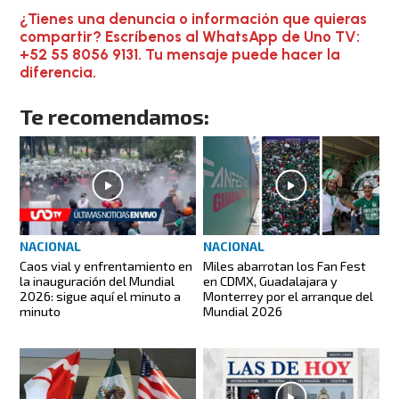
¿Tienes una denuncia o información que quieras
compartir? Escríbenos al WhatsApp de Uno TV:
+52 55 8056 9131. Tu mensaje puede hacer la
diferencia.
Te recomendamos:
NACIONAL
NACIONAL
Caos vial y enfrentamiento en
Miles abarrotan los Fan Fest
la inauguración del Mundial
en CDMX, Guadalajara y
2026: sigue aquí el minuto a
Monterrey por el arranque del
minuto
Mundial 2026