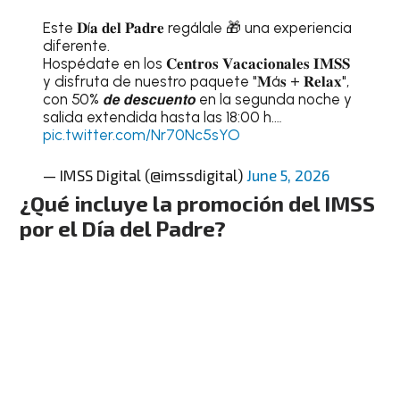
Este 𝐃í𝐚 𝐝𝐞𝐥 𝐏𝐚𝐝𝐫𝐞 regálale 🎁 una experiencia
diferente.
Hospédate en los 𝐂𝐞𝐧𝐭𝐫𝐨𝐬 𝐕𝐚𝐜𝐚𝐜𝐢𝐨𝐧𝐚𝐥𝐞𝐬 𝐈𝐌𝐒𝐒
y disfruta de nuestro paquete "𝐌á𝐬 + 𝐑𝐞𝐥𝐚𝐱",
con 50% 𝙙𝙚 𝙙𝙚𝙨𝙘𝙪𝙚𝙣𝙩𝙤 en la segunda noche y
salida extendida hasta las 18:00 h.…
pic.twitter.com/Nr70Nc5sYO
— IMSS Digital (@imssdigital)
June 5, 2026
¿Qué incluye la promoción del IMSS
por el Día del Padre?