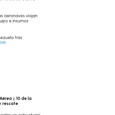
las aeronaves viajan
quipo e insumos
ezuela tras
YHt
 Aérea
y
10 de la
 rescate
.