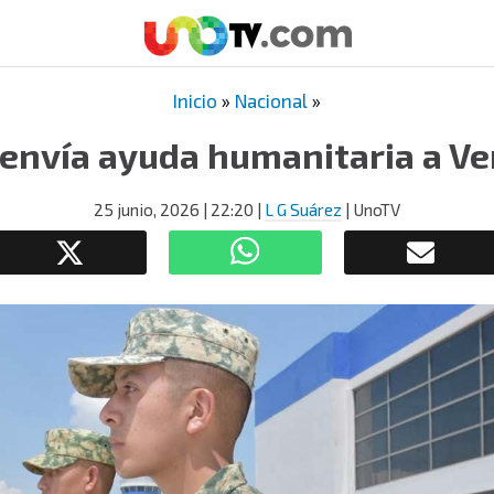
Inicio
»
Nacional
»
envía ayuda humanitaria a V
25 junio, 2026
| 22:20
|
L G Suárez
| UnoTV