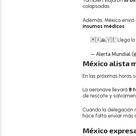
También viajaron
18 b
colapsadas.
Además, México envió
insumos médicos
.
🇲🇽🙏🇻🇪 Llega l
— Alerta Mundial 
México alista 
En las próximas horas 
La aeronave llevará
8 
de rescate y salvamen
Cuando la delegación 
hace falta enviar más 
México expresa