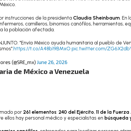
 México.
or instrucciones de la presidenta
Claudia Sheinbaum
. En 
enfermeros, camilleros, binomios canófilos, herramientas, e
a la población afectada.
TO. "Envía México ayuda humanitaria al pueblo de Ven
smos".
https://t.co/A48b19BMxO
pic.twitter.com/ZG6X2db
riores (@SRE_mx)
June 26, 2026
ria de México a Venezuela
ormado por
261 elementos
:
240 del Ejército
,
11 de la Fuerza
tre ellos hay personal médico y especialistas en
búsqueda y