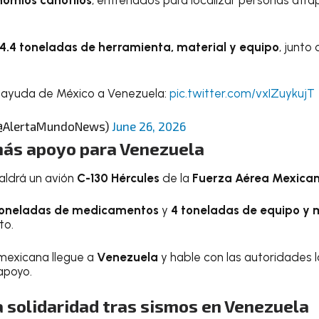
inomios canófilos
, entrenados para localizar personas atr
4.4 toneladas de herramienta, material y equipo
, junto
a ayuda de México a Venezuela:
pic.twitter.com/vxIZuykujT
(@AlertaMundoNews)
June 26, 2026
más apoyo para Venezuela
saldrá un avión
C-130 Hércules
de la
Fuerza Aérea Mexica
toneladas de medicamentos
y
4 toneladas de equipo y 
to.
mexicana llegue a
Venezuela
y hable con las autoridades lo
apoyo.
 solidaridad tras sismos en Venezuela