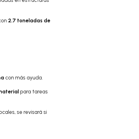
apadas en estructuras
 con
2.7 toneladas de
na
con más ayuda.
material
para tareas
cales, se revisará si