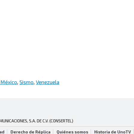
 México
,
Sismo
,
Venezuela
NICACIONES, S.A. DE C.V. (CONSERTEL)
dad
Derecho de Réplica
Quiénes somos
Historia de UnoTV