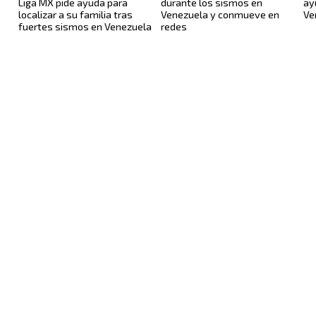
Liga MX pide ayuda para
durante los sismos en
ay
localizar a su familia tras
Venezuela y conmueve en
Ve
fuertes sismos en Venezuela
redes