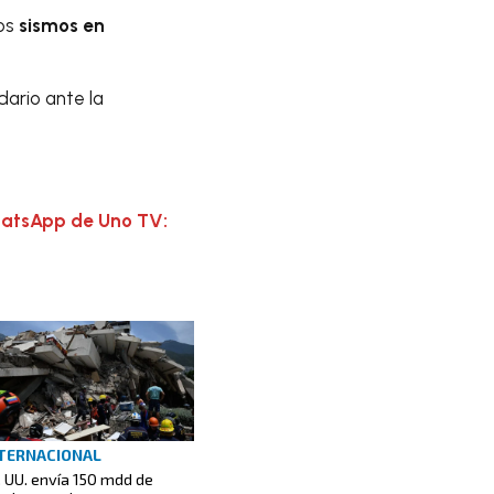
los
sismos en
dario ante la
hatsApp de Uno TV:
TERNACIONAL
. UU. envía 150 mdd de