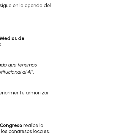
 sigue en la agenda del
 Medios de
a.
dado que tenemos
tucional al 41”.
steriormente armonizar
 Congreso
realice la
los congresos locales.