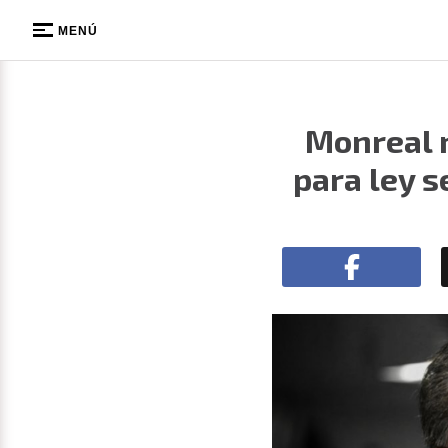
MENÚ
Monreal n
para ley s