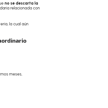
que
no se descarta la
ndaria relacionada con
ria, la cual aún
aordinario
ximos meses,