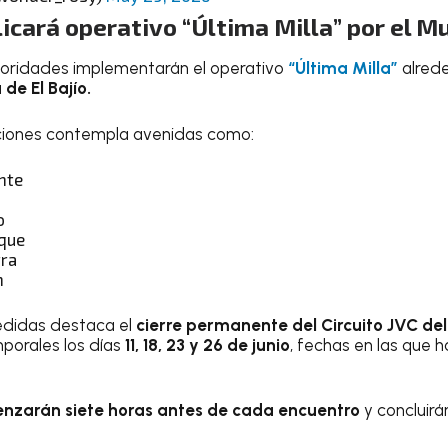
icará operativo “Última Milla” por el M
toridades implementarán el operativo
“Última Milla”
alred
de El Bajío.
cciones contempla avenidas como:
nte
a
o
que
rra
n
medidas destaca el
cierre permanente del Circuito JVC del 
porales los días
11, 18, 23 y 26 de junio
, fechas en las que 
enzarán siete horas antes de cada encuentro
y concluirá