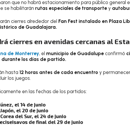
aron que no habrá estacionamiento para público general e
ue se habilitarán
rutas especiales de transporte
y
autobus
rán cierres alrededor del
Fan Fest instalado en Plaza Li
istórico de Guadalajara.
rá cierres en avenidas cercanas al Est
ana de Monterrey
, el
municipio de Guadalupe
confirmó
c
y
durante los días de partido.
arán hasta
12 horas antes de cada encuentro
y permanecerá
ir los juegos.
nicamente en las fechas de los partidos:
únez, el 14 de junio
Japón, el 20 de junio
Corea del Sur, el 24 de junio
eciseisavos de final del 29 de junio