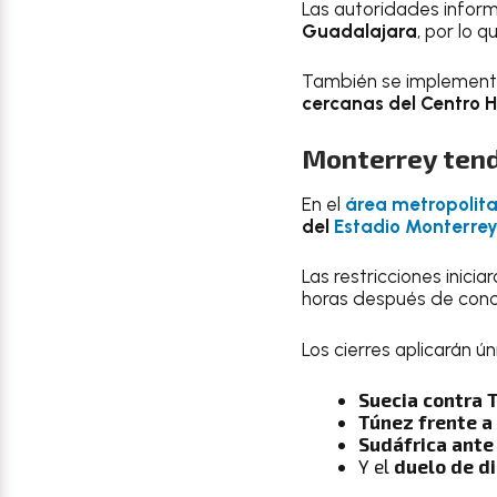
Las autoridades inform
Guadalajara
, por lo q
También se implementa
cercanas del Centro H
Monterrey tend
En el
área metropolit
del
Estadio Monterre
Las restricciones inici
horas después de conclu
Los cierres aplicarán ú
Suecia contra T
Túnez frente a 
Sudáfrica ante 
Y el
duelo de di