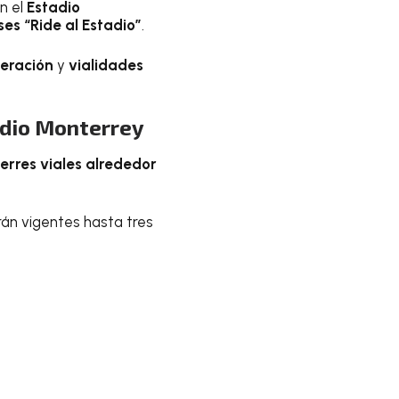
n el
Estadio
es “Ride al Estadio”
.
beración
y
vialidades
adio Monterrey
ierres viales alrededor
n vigentes hasta tres