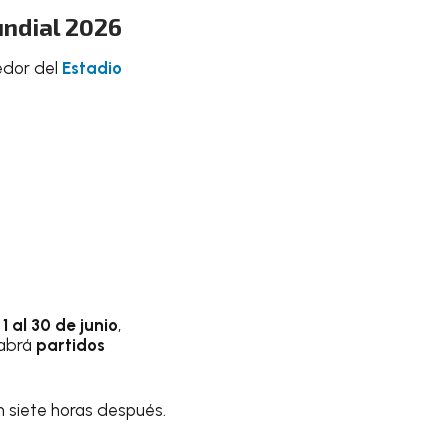
undial 2026
edor del
Estadio
1 al 30 de junio
,
habrá
partidos
n siete horas después.