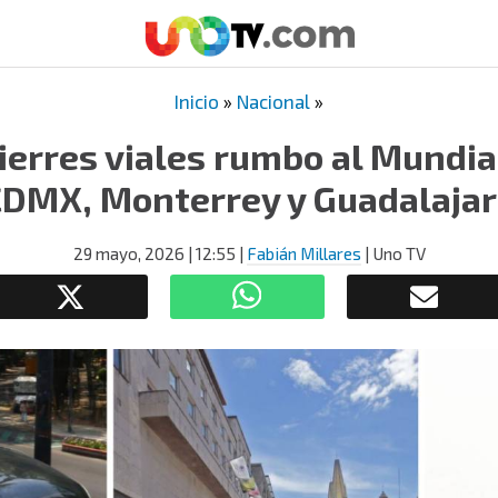
Inicio
»
Nacional
»
cierres viales rumbo al Mundia
CDMX, Monterrey y Guadalajar
29 mayo, 2026
| 12:55
|
Fabián Millares
| Uno TV