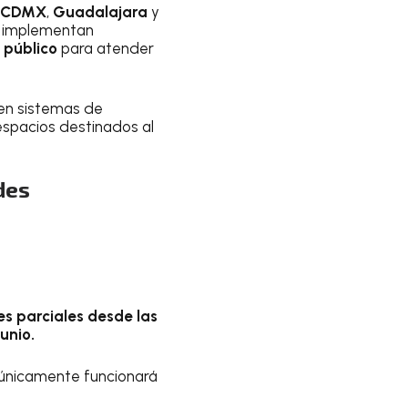
CDMX
,
Guadalajara
y
es implementan
 público
para atender
 en sistemas de
espacios destinados al
des
es parciales desde las
junio.
únicamente funcionará