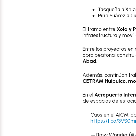
Tasqueña a Xola
Pino Suárez a C
El tramo entre
Xola y 
infraestructura y movi
Entre los proyectos en
obra peatonal constru
Abad
.
Además, continúan tra
CETRAM Huipulco,
mod
En el
Aeropuerto Inter
de espacios de estaci
Caos en el AICM: o
https://t.co/3VS0m
— Rosy Wonder (@