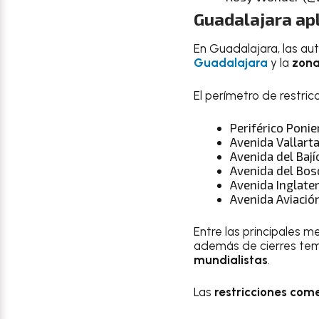
Guadalajara apl
En Guadalajara, las au
Guadalajara
y la
zona 
El perímetro de restri
Periférico Ponie
Avenida Vallart
Avenida del Bají
Avenida del Bos
Avenida Inglate
Avenida Aviació
Entre las principales 
además de cierres tem
mundialistas
.
Las
restricciones com