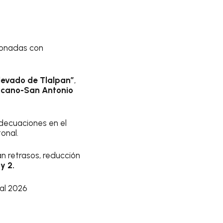
ionadas con
levado de Tlalpan”
,
cano-San Antonio
adecuaciones en el
onal.
an retrasos, reducción
y 2.
al 2026