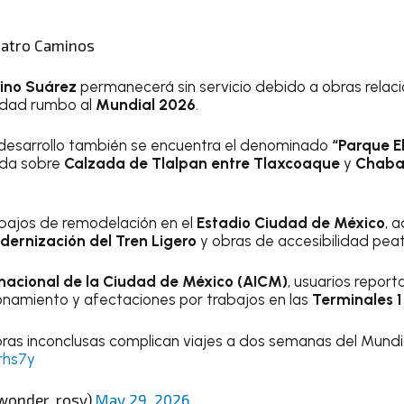
uatro Caminos
Pino Suárez
permanecerá sin servicio debido a obras relac
lidad rumbo al
Mundial 2026
.
 desarrollo también se encuentra el denominado
“Parque E
ida sobre
Calzada de Tlalpan entre Tlaxcoaque
y
Chaba
bajos de remodelación en el
Estadio Ciudad de México
, 
ernización del Tren Ligero
y obras de accesibilidad peat
nacional de la Ciudad de México (AICM)
, usuarios report
onamiento y afectaciones por trabajos en las
Terminales 1 
bras inconclusas complican viajes a dos semanas del Mundi
rhs7y
wonder_rosy)
May 29, 2026