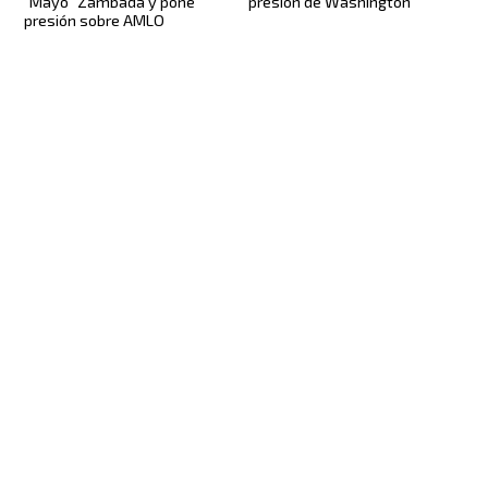
presión de Washington
"Mayo" Zambada y pone
presión sobre AMLO