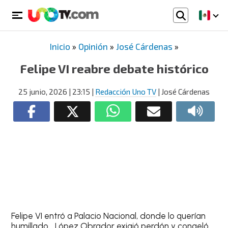
Inicio
»
Opinión
»
José Cárdenas
»
Felipe VI reabre debate histórico
25 junio, 2026
| 23:15
|
Redacción Uno TV
| José Cárdenas
Felipe VI entró a Palacio Nacional, donde lo querían
humillado… López Obrador exigió perdón y congeló