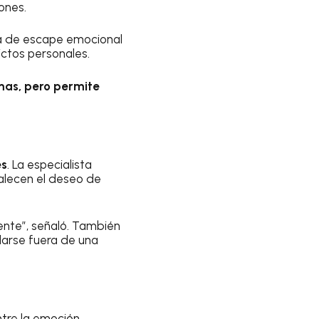
ones.
la de escape emocional
ictos personales.
mas, pero permite
es
. La especialista
talecen el deseo de
nte”, señaló. También
arse fuera de una
ntre la emoción