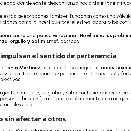
iedad donde existe desconfianza hacia distintas instituci
ue estas celebraciones también funcionan como una válvu
tidianas como la incertidumbre, el estrés laboral o los confl
ciona como una pausa emocional. No elimina los proble
za, orgullo y optimismo
”, destacó.
 impulsan el sentido de pertenencia
ún
Tania Martínez
, es el papel que juegan las
redes social
cios permiten compartir experiencias en tiempo real y for
olectivos.
la gente comparte, se graba y sube contenido inmediatame
personas buscan formar parte del momento para no qued
eran relevante.
o sin afectar a otros
n advirtió sobre la importancia de mantener un equilibrio e