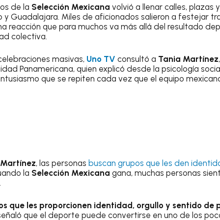
fos de la
Selección Mexicana
volvió a llenar calles, plaza
y Guadalajara. Miles de aficionados salieron a festejar tras
a reacción que para muchos va más allá del resultado depo
ad colectiva.
celebraciones masivas,
Uno TV
consultó a
Tania Martínez
rsidad Panamericana, quien explicó desde la psicología soci
ntusiasmo que se repiten cada vez que el equipo mexicano
 Martínez
, las personas
buscan grupos que les den identida
 cuando la
Selección Mexicana
gana, muchas personas siente
.
s que les proporcionen identidad, orgullo y sentido de
señaló que el deporte puede convertirse en uno de los poc