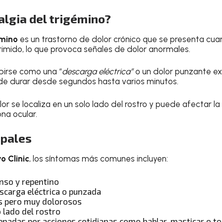
algia del trigémino?
émino
es un trastorno de dolor crónico que se presenta cuan
imido, lo que provoca señales de dolor anormales.
ibirse como una “
descarga eléctrica”
o un dolor punzante e
de durar desde segundos hasta varios minutos.
or se localiza en un solo lado del rostro y puede afectar la 
ona ocular.
ipales
o Clinic
, los síntomas más comunes incluyen:
enso y repentino
scarga eléctrica o punzada
s pero muy dolorosos
 lado del rostro
enadas por acciones cotidianas como hablar, masticar o to