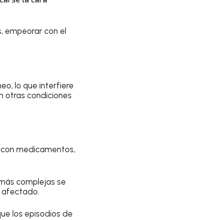
s, empeorar con el
o, lo que interfiere
n otras condiciones
se con medicamentos,
s más complejas se
o afectado.
que los episodios de