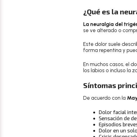
¿Qué es la neur
La neuralgia del trig
se ve alterado o compr
Este dolor suele descr
forma repentina y pue
En muchos casos, el dol
los labios o incluso la z
Síntomas princ
De acuerdo con la
May
Dolor facial int
Sensación de de
Episodios breve
Dolor en un solo
Crisis desencad