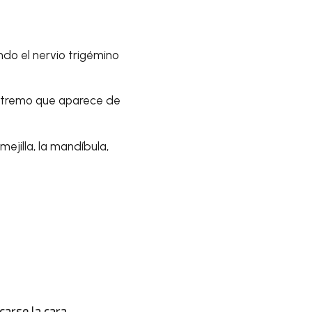
do el nervio trigémino
xtremo que aparece de
mejilla, la mandíbula,
carse la cara