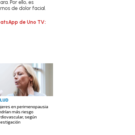
a. Por ello, es
nos de dolor facial.
hatsApp de Uno TV:
ALUD
jeres en perimenopausia
ndrían más riesgo
rdiovascular, según
vestigación