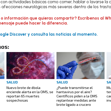
 con actividades básicas como comer, hablar o lavarse la car
 afecciones neurológicas más severas dentro de los trastor
 o información que quieras compartir? Escríbenos al W
mensaje puede hacer la diferencia.
gle Discover y consulta las noticias al momento.
os:
SALUD
SALUD
S
Nuevo brote de ébola
¿Puede transmitirse el
Mu
enciende alerta en la OMS, se
hantavirus por el aire?
te
reportan 65 muertes
Científicos piden a la OMS
ca
sospechosas
replantear medidas ante
in
brote ligado a crucero