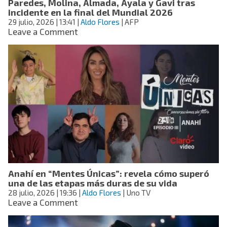
Paredes, Molina, Almada, Ayala y Gavi tras
el
incidente en la final del Mundial 2026
tributo
29 julio, 2026
| 13:41
|
Aldo Flores
| AFP
on
Leave a Comment
FIFA
abre
expediente
disciplinario
contra
Paredes,
Molina,
Almada,
Ayala
y
Gavi
tras
incidente
Anahí en “Mentes Únicas”: revela cómo superó
en
una de las etapas más duras de su vida
la
28 julio, 2026
| 19:36
|
final
Aldo Flores
| Uno TV
on
Leave a Comment
del
Anahí
Mundial
en
2026