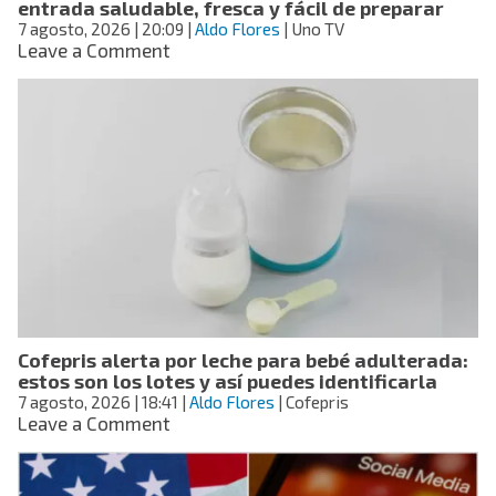
entrada saludable, fresca y fácil de preparar
7 agosto, 2026
| 20:09
|
Aldo Flores
| Uno TV
on
Leave a Comment
Receta
de
crema
fría
de
aguacate
y
pepino:
una
entrada
saludable,
fresca
y
Cofepris alerta por leche para bebé adulterada:
fácil
estos son los lotes y así puedes identificarla
de
7 agosto, 2026
| 18:41
preparar
|
Aldo Flores
| Cofepris
on
Leave a Comment
Cofepris
alerta
por