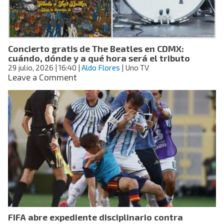
están
tratando
como
si
Concierto gratis de The Beatles en CDMX:
tuviera
cuándo, dónde y a qué hora será el tributo
una
29 julio, 2026
| 16:40
parálisis”
|
Aldo Flores
| Uno TV
on
Leave a Comment
Concierto
gratis
de
The
Beatles
en
CDMX:
cuándo,
dónde
y
a
qué
hora
FIFA abre expediente disciplinario contra
será