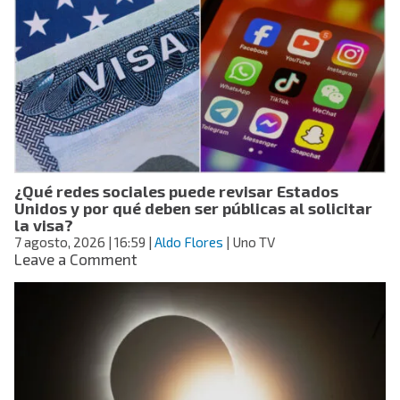
leche
para
bebé
adulterada:
estos
son
los
lotes
y
así
¿Qué redes sociales puede revisar Estados
puedes
Unidos y por qué deben ser públicas al solicitar
identificarla
la visa?
7 agosto, 2026
| 16:59
|
Aldo Flores
| Uno TV
on
Leave a Comment
¿Qué
redes
sociales
puede
revisar
Estados
Unidos