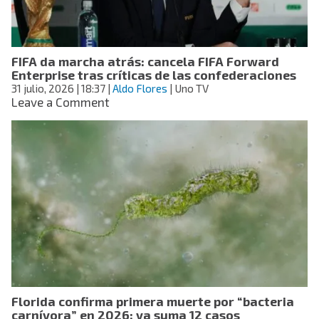
y
frases
para
dedicar
FIFA da marcha atrás: cancela FIFA Forward
Enterprise tras críticas de las confederaciones
31 julio, 2026
| 18:37
|
Aldo Flores
| Uno TV
on
Leave a Comment
FIFA
da
marcha
atrás:
cancela
FIFA
Forward
Enterprise
tras
críticas
de
las
confederaciones
Florida confirma primera muerte por “bacteria
carnívora” en 2026; ya suma 12 casos