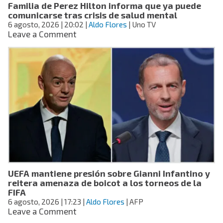
Familia de Perez Hilton informa que ya puede
al
comunicarse tras crisis de salud mental
Sol
6 agosto, 2026
| 20:02
|
Aldo Flores
| Uno TV
on
Leave a Comment
Familia
de
Perez
Hilton
informa
que
ya
puede
comunicarse
tras
crisis
de
salud
UEFA mantiene presión sobre Gianni Infantino y
mental
reitera amenaza de boicot a los torneos de la
FIFA
6 agosto, 2026
| 17:23
|
Aldo Flores
| AFP
on
Leave a Comment
UEFA