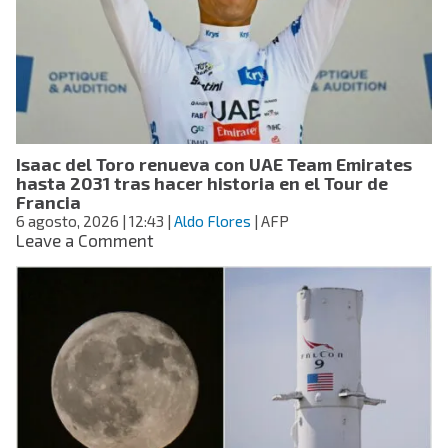
el
fracking?
Qué
es,
cómo
funciona
y
por
Isaac del Toro renueva con UAE Team Emirates
qué
hasta 2031 tras hacer historia en el Tour de
sigue
Francia
generando
6 agosto, 2026
| 12:43
|
Aldo Flores
| AFP
debate
on
Leave a Comment
Isaac
del
Toro
renueva
con
UAE
Team
Emirates
hasta
2031