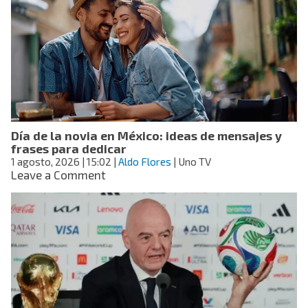
y
Acereros:
Danry
Vásquez
golpea
a
Rodolfo
Amador
y
Día de la novia en México: ideas de mensajes y
la
frases para dedicar
LMB
1 agosto, 2026
| 15:02
|
Aldo Flores
| Uno TV
lo
on
Leave a Comment
suspende
Día
indefinidamente
de
la
novia
en
México:
ideas
de
mensajes