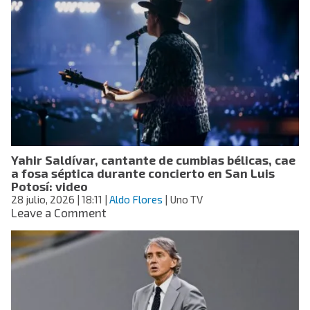
“Mentes
Únicas”:
revela
cómo
superó
una
de
las
etapas
más
duras
Yahir Saldívar, cantante de cumbias bélicas, cae
de
a fosa séptica durante concierto en San Luis
su
Potosí: video
vida
28 julio, 2026
| 18:11
|
Aldo Flores
| Uno TV
on
Leave a Comment
Yahir
Saldívar,
cantante
de
cumbias
bélicas,
cae