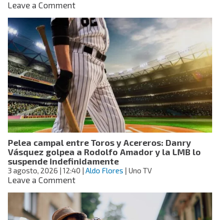
on
Leave a Comment
Inglaterra
sigue
a
Gales
y
retira
su
apoyo
a
Infantino
tras
polémica
por
Pelea campal entre Toros y Acereros: Danry
el
Vásquez golpea a Rodolfo Amador y la LMB lo
FIFA
suspende indefinidamente
Forward
3 agosto, 2026
| 12:40
|
Aldo Flores
| Uno TV
Enterprise
on
Leave a Comment
Pelea
campal
entre
Toros