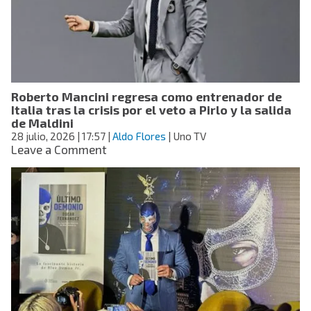
a
fosa
séptica
durante
concierto
en
Roberto Mancini regresa como entrenador de
San
Italia tras la crisis por el veto a Pirlo y la salida
Luis
de Maldini
Potosí:
28 julio, 2026
| 17:57
|
Aldo Flores
| Uno TV
video
on
Leave a Comment
Roberto
Mancini
regresa
como
entrenador
de
Italia
tras
la
crisis
por