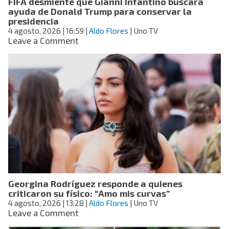
FIFA desmiente que Gianni Infantino buscara
para
ayuda de Donald Trump para conservar la
proyectos
presidencia
de
4 agosto, 2026
| 16:59
|
Aldo Flores
| Uno TV
legado
on
Leave a Comment
FIFA
desmiente
que
Gianni
Infantino
buscara
ayuda
de
Donald
Trump
para
conservar
la
Georgina Rodríguez responde a quienes
presidencia
criticaron su físico: “Amo mis curvas”
4 agosto, 2026
| 13:28
|
Aldo Flores
| Uno TV
on
Leave a Comment
Georgina