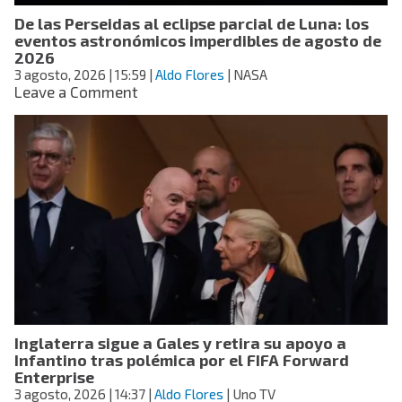
De las Perseidas al eclipse parcial de Luna: los
eventos astronómicos imperdibles de agosto de
2026
3 agosto, 2026
| 15:59
|
Aldo Flores
| NASA
on
Leave a Comment
De
las
Perseidas
al
eclipse
parcial
de
Luna:
los
eventos
astronómicos
imperdibles
de
Inglaterra sigue a Gales y retira su apoyo a
agosto
Infantino tras polémica por el FIFA Forward
de
Enterprise
2026
3 agosto, 2026
| 14:37
|
Aldo Flores
| Uno TV