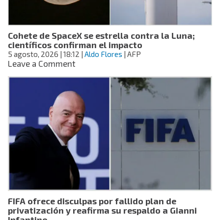
tras
hacer
historia
Cohete de SpaceX se estrella contra la Luna;
en
científicos confirman el impacto
el
5 agosto, 2026
| 18:12
Tour
|
Aldo Flores
| AFP
on
Leave a Comment
de
Cohete
Francia
de
SpaceX
se
estrella
contra
la
Luna;
científicos
confirman
el
impacto
FIFA ofrece disculpas por fallido plan de
privatización y reafirma su respaldo a Gianni
Infantino