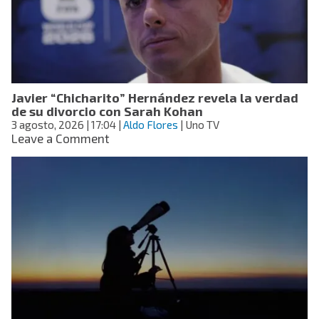
Juegos
Centroamericanos
2026?
Javier “Chicharito” Hernández revela la verdad
de su divorcio con Sarah Kohan
3 agosto, 2026
| 17:04
|
Aldo Flores
| Uno TV
on
Leave a Comment
Javier
“Chicharito”
Hernández
revela
la
verdad
de
su
divorcio
con
Sarah
Kohan