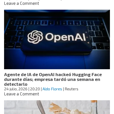
on
Leave a Comment
libro
Golazo
biográfico
de
Sidny
Lopes
Cabral
de
Cabo
Verde
a
Argentina
es
elegido
el
Agente de IA de OpenAI hackeó Hugging Face
mejor
durante días; empresa tardó una semana en
del
detectarlo
Mundial
24 julio, 2026
| 20:20
|
Aldo Flores
| Reuters
2026
on
Leave a Comment
Agente
de
IA
de