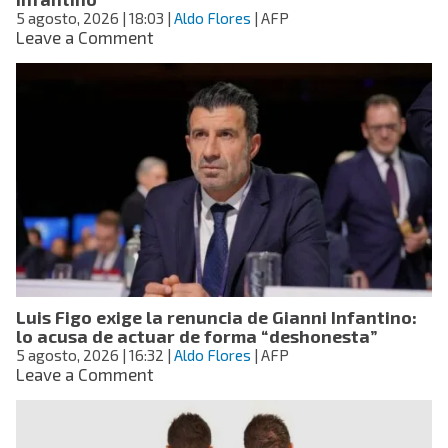
5 agosto, 2026
| 18:03
|
Aldo Flores
| AFP
on
Leave a Comment
FIFA
ofrece
disculpas
por
fallido
plan
de
privatización
y
reafirma
su
respaldo
a
Luis Figo exige la renuncia de Gianni Infantino:
Gianni
lo acusa de actuar de forma “deshonesta”
Infantino
5 agosto, 2026
| 16:32
|
Aldo Flores
| AFP
on
Leave a Comment
Luis
Figo
exige