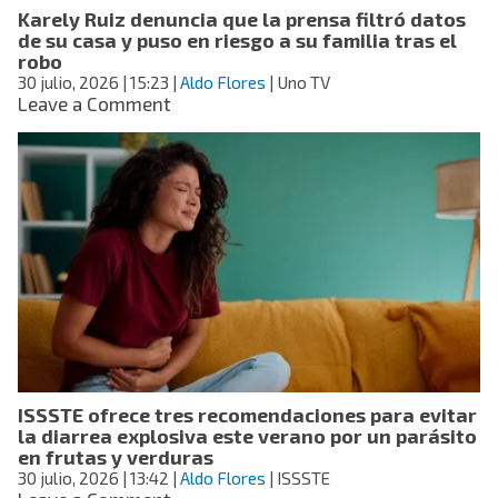
Karely Ruiz denuncia que la prensa filtró datos
Santo
de su casa y puso en riesgo a su familia tras el
Domingo
robo
2026
30 julio, 2026
| 15:23
|
Aldo Flores
| Uno TV
on
Leave a Comment
Karely
Ruiz
denuncia
que
la
prensa
filtró
datos
de
su
casa
y
puso
ISSSTE ofrece tres recomendaciones para evitar
en
la diarrea explosiva este verano por un parásito
riesgo
en frutas y verduras
a
30 julio, 2026
| 13:42
|
Aldo Flores
| ISSSTE
su