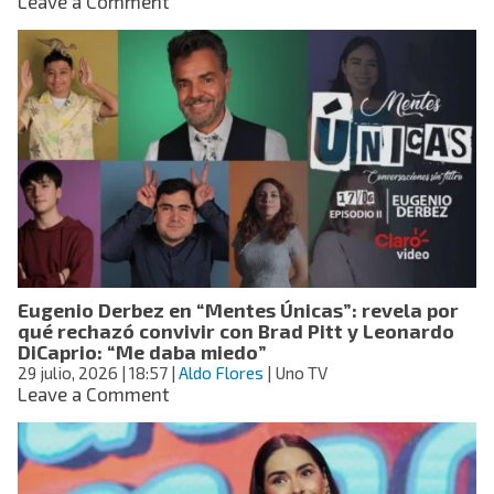
on
Leave a Comment
familia
ISSSTE
tras
ofrece
el
tres
robo
recomendaciones
para
evitar
la
diarrea
explosiva
este
verano
por
un
Eugenio Derbez en “Mentes Únicas”: revela por
parásito
qué rechazó convivir con Brad Pitt y Leonardo
en
DiCaprio: “Me daba miedo”
frutas
29 julio, 2026
| 18:57
|
Aldo Flores
| Uno TV
y
on
Leave a Comment
verduras
Eugenio
Derbez
en
“Mentes