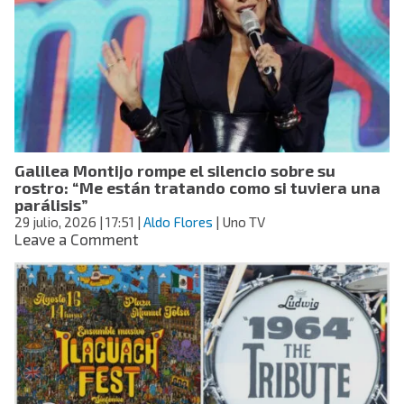
Únicas”:
revela
por
qué
rechazó
convivir
con
Brad
Pitt
Galilea Montijo rompe el silencio sobre su
y
rostro: “Me están tratando como si tuviera una
Leonardo
parálisis”
DiCaprio:
29 julio, 2026
| 17:51
|
Aldo Flores
| Uno TV
“Me
on
Leave a Comment
daba
Galilea
miedo”
Montijo
rompe
el
silencio
sobre
su
rostro:
“Me