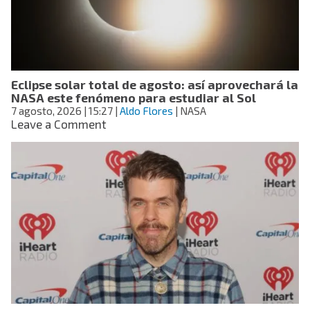
y
por
qué
deben
ser
públicas
Eclipse solar total de agosto: así aprovechará la
al
NASA este fenómeno para estudiar al Sol
solicitar
7 agosto, 2026
| 15:27
la
|
Aldo Flores
| NASA
on
Leave a Comment
visa?
Eclipse
solar
total
de
agosto:
así
aprovechará
la
NASA
este
fenómeno
para
estudiar