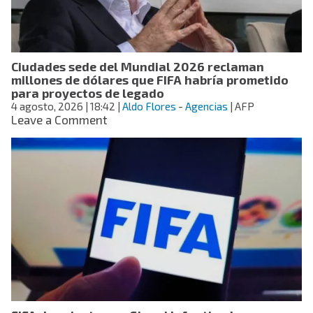
mensaje:
“No
te
merecías
Ciudades sede del Mundial 2026 reclaman
esto”
millones de dólares que FIFA habría prometido
para proyectos de legado
4 agosto, 2026
| 18:42
|
Aldo Flores
-
Agencias
| AFP
on
Leave a Comment
Ciudades
sede
del
Mundial
2026
reclaman
millones
de
dólares
que
FIFA
habría
prometido