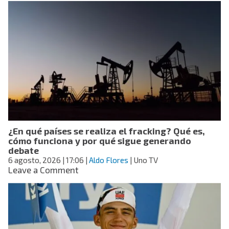
mantiene
presión
sobre
Gianni
Infantino
y
reitera
amenaza
de
boicot
a
los
¿En qué países se realiza el fracking? Qué es,
torneos
cómo funciona y por qué sigue generando
de
debate
la
6 agosto, 2026
| 17:06
|
Aldo Flores
| Uno TV
FIFA
on
Leave a Comment
¿En
qué
países
se
realiza