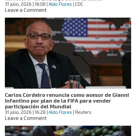
31 julio, 2026
| 18:08
|
Aldo Flores
| CDC
on
Leave a Comment
Florida
confirma
primera
muerte
por
“bacteria
carnívora”
en
2026;
ya
suma
12
casos
Carlos Cordeiro renuncia como asesor de Gianni
Infantino por plan de la FIFA para vender
participación del Mundial
31 julio, 2026
| 16:28
|
Aldo Flores
| Reuters
on
Leave a Comment
Carlos
Cordeiro
renuncia