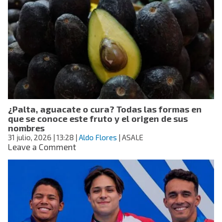
como
asesor
de
Gianni
Infantino
por
plan
de
la
FIFA
¿Palta, aguacate o cura? Todas las formas en
para
que se conoce este fruto y el origen de sus
vender
nombres
participación
31 julio, 2026
| 13:28
|
Aldo Flores
| ASALE
del
on
Leave a Comment
Mundial
¿Palta,
aguacate
o
cura?
Todas
las
formas