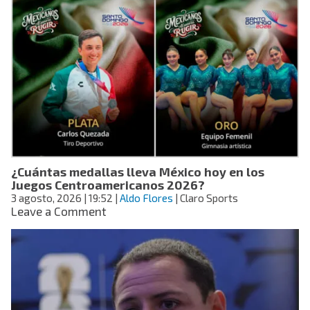
Rodríguez
responde
a
quienes
criticaron
su
físico:
“Amo
mis
curvas”
¿Cuántas medallas lleva México hoy en los
Juegos Centroamericanos 2026?
3 agosto, 2026
| 19:52
|
Aldo Flores
| Claro Sports
on
Leave a Comment
¿Cuántas
medallas
lleva
México
hoy
en
los