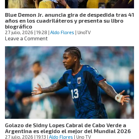
el
veto
Blue Demon Jr. anuncia gira de despedida tras 41
a
años en los cuadriláteros y presenta su libro
Pirlo
biográfico
y
27 julio, 2026
| 19:28
|
Aldo Flores
| UnoTV
la
on
Leave a Comment
salida
Blue
de
Demon
Maldini
Jr.
anuncia
gira
de
despedida
tras
41
años
en
los
cuadriláteros
Golazo de Sidny Lopes Cabral de Cabo Verde a
y
Argentina es elegido el mejor del Mundial 2026
presenta
27 julio, 2026
| 19:13
|
su
Aldo Flores
| Uno TV