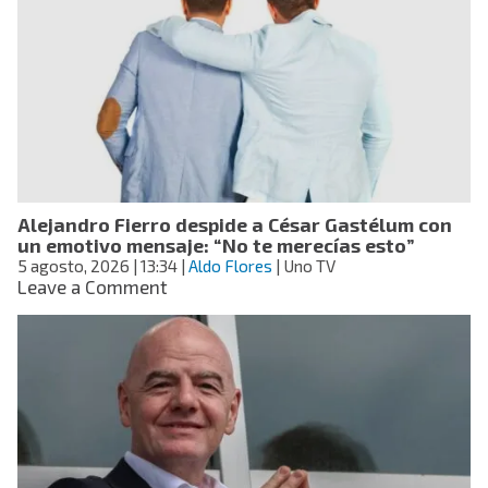
la
renuncia
de
Gianni
Infantino:
lo
acusa
de
actuar
de
Alejandro Fierro despide a César Gastélum con
forma
un emotivo mensaje: “No te merecías esto”
“deshonesta”
5 agosto, 2026
| 13:34
|
Aldo Flores
| Uno TV
on
Leave a Comment
Alejandro
Fierro
despide
a
César
Gastélum
con
un
emotivo