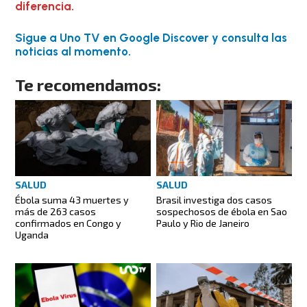
diferencia.
Sigue a Uno TV en Google Discover y consulta las
noticias al momento.
Te recomendamos:
SALUD
SALUD
Ébola suma 43 muertes y
Brasil investiga dos casos
más de 263 casos
sospechosos de ébola en Sao
confirmados en Congo y
Paulo y Rio de Janeiro
Uganda